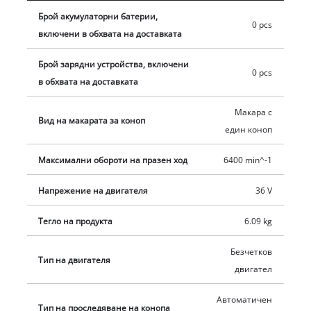
мек захват за ергономична експлоатация. Осигурена е и
Брой акумулаторни батерии,
0 pcs
практична скоба за стена. Безжичната коса е член на
включени в обхвата на доставката
серията Power X-Change: Всички акумулаторни батерии от
серията системи могат да се използват с всеки инструмент
Брой зарядни устройства, включени
0 pcs
Power X-Change. Косата се захранва от две 18 V батерии.
в обхвата на доставката
Батериите и зарядното устройство се предлагат отделно.
Макара с
Вид на макарата за коноп
един коноп
Максимални обороти на празен ход
6400 min^-1
Напрежение на двигателя
36 V
Тегло на продукта
6.09 kg
Безчетков
Тип на двигателя
двигател
Автоматичен
Тип на проследяване на конопа