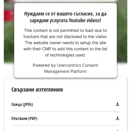
is
Нуждаем
not
Нуждаем се от вашето съгласие, за да
се от
permitted
заредим услугата Youtube videos!
to
вашето
load
съгласие,
This content is not permitted to load due to
due
за да
trackers that are not disclosed to the visitor.
to
заредим
The website owner needs to setup the site
trackers
услугата
with their CMP to add this content to the list
that
of technologies used.
Youtube!
are
not
Powered by
Usercentrics Consent
This
disclosed
Management Platform
content
to
is
the
not
Свързани изтегляния
visitor.
permitted
The
to
website
load
Скица (JPEG)
owner
due
needs
to
Упътване (PDF)
to
trackers
setup
that