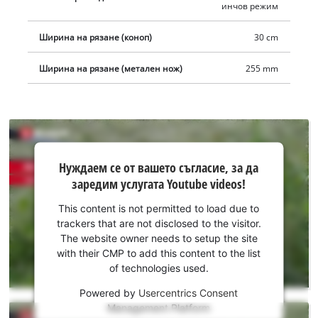
инчов режим
Ширина на рязане (коноп)
30 cm
Ширина на рязане (метален нож)
255 mm
Нуждаем
Нуждаем се от вашето съгласие, за да
се от
заредим услугата Youtube videos!
вашето
съгласие,
This content is not permitted to load due to
за да
trackers that are not disclosed to the visitor.
заредим
The website owner needs to setup the site
услугата
with their CMP to add this content to the list
of technologies used.
Youtube!
Powered by
Usercentrics Consent
This
Management Platform
content