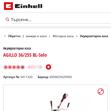
Градина
Обратно
|
Тримери и коси
Моторни коси
Акумулаторна коса
Акумулаторна коса
AGILLO 36/255 BL-Solo
Артикул №:
3411320
Баркод:
4006825629583
български
BG
български