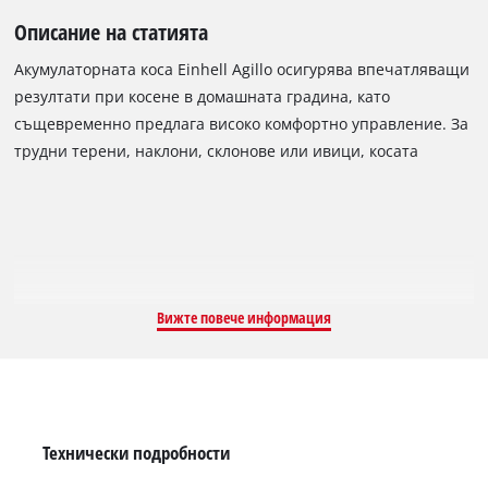
Описание на статията
Акумулаторната коса Einhell Agillo осигурява впечатляващи
резултати при косене в домашната градина, като
същевременно предлага високо комфортно управление. За
трудни терени, наклони, склонове или ивици, косата
осигурява гъвкавост, без да е свързана към контакт при
справяне с трева и зелени площи. Оборудвана с безчетков
мотор Einhell (безчетков електрически мотор)
акумулаторната коса лежи сигурно в ръката благодарение
на универсално регулируемата дръжка за две ръце.
Скоростта се контролира електронно. Висококачественият
Вижте повече информация
3-зъбен нож си пробива път без усилие през зеленината и
има система за заключване на шпиндела за лесно сменяне
на приставката за рязане. Благодарение на разделения вал
е осигурен лесен транспорт и спестяване на място за
съхранение. За неуморна работа има висококачествена
Технически подробности
комфортна презрамка, алуминиева тръбна дълга дръжка и