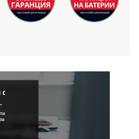
 с
.
нти
за