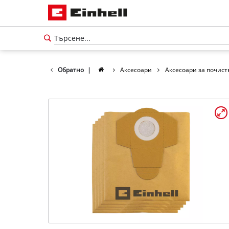
Обратно
|
Аксесоари
Аксесоари за почист
български
BG
български