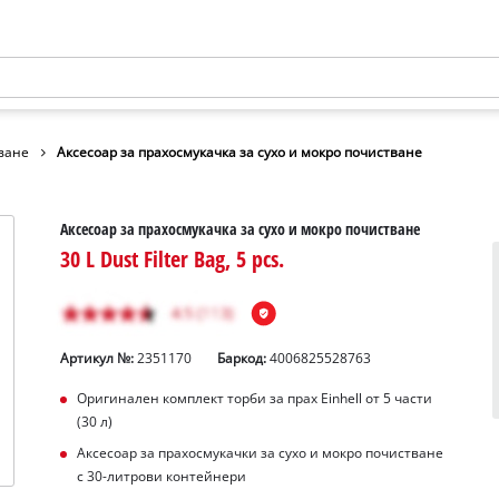
ване
Аксесоар за прахосмукачка за сухо и мокро почистване
Аксесоар за прахосмукачка за сухо и мокро почистване
30 L Dust Filter Bag, 5 pcs.
Артикул №:
2351170
Баркод:
4006825528763
Оригинален комплект торби за прах Einhell от 5 части
(30 л)
Аксесоар за прахосмукачки за сухо и мокро почистване
с 30-литрови контейнери