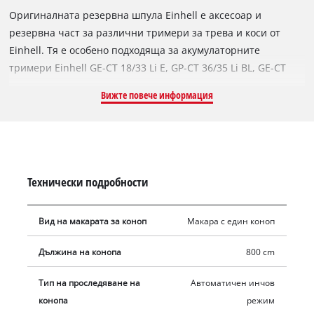
Оригиналната резервна шпула Einhell е аксесоар и
резервна част за различни тримери за трева и коси от
Einhell. Тя е особено подходяща за акумулаторните
тримери Einhell GE-CT 18/33 Li E, GP-CT 36/35 Li BL, GE-CT
36/30 Li E. Може да се използва и с акумулаторните коси
Вижте повече информация
Einhell AGILLO , AGILLO 36/255 BL и AGILLO 18/200.
Резервната шпула е оборудвана със здрава найлонова
корда с дължина 8 метра и диаметър 2 мм. За да се осигури
оптимална дължина, найлоновата корда се подава
надеждно от автоматичния механизъм. По този начин
Технически подробности
високите треви, плевелите и тревните площи са ефективно
подрязани и окосени.
Вид на макарата за коноп
Макара с един коноп
Дължина на конопа
800 cm
Тип на проследяване на
Автоматичен инчов
конопа
режим