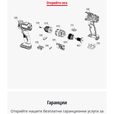
Открийте сега
Нуждаем се от вашето съгласие, за да
заредим услугата Google Maps!
This content is not permitted to load due
to trackers that are not disclosed to the
visitor. The website owner needs to setup
the site with their CMP to add this content
to the list of technologies used.
Powered by
Usercentrics Consent
Management Platform
Гаранции
Открийте нашите безплатни гаранционни услуги за