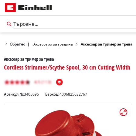
Аксесоари
Обратно
|
Аксесоари за градина
Аксесоар за тример за трева
Аксесоар за тример за трева
Cordless Strimmer/Scythe Spool, 30 cm Cutting Width
Артикул №:
3405096
Баркод:
4006825632767
български
BG
български