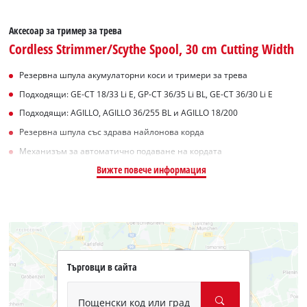
Аксесоар за тример за трева
Cordless Strimmer/Scythe Spool, 30 cm Cutting Width
Резервна шпула акумулаторни коси и тримери за трева
Подходящи: GE-CT 18/33 Li E, GP-CT 36/35 Li BL, GE-CT 36/30 Li E
Подходящи: AGILLO, AGILLO 36/255 BL и AGILLO 18/200
Резервна шпула със здрава найлонова корда
Механизъм за автоматично подаване на кордата
Вижте повече информация
Търговци в сайта
Пощенски код или град