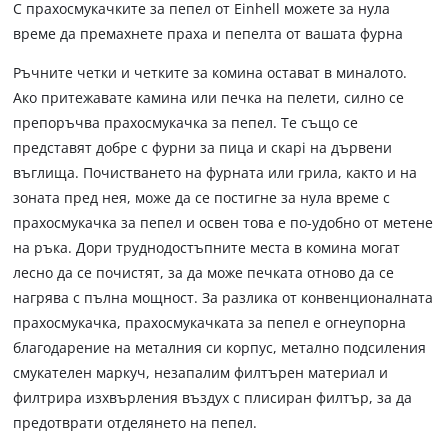
С прахосмукачките за пепел от Einhell можете за нула
време да премахнете праха и пепелта от вашата фурна
Ръчните четки и четките за комина остават в миналото.
Ако притежавате камина или печка на пелети, силно се
препоръчва прахосмукачка за пепел. Те също се
представят добре с фурни за пица и скарi на дървени
въглища. Почистването на фурната или грила, както и на
зоната пред нея, може да се постигне за нула време с
прахосмукачка за пепел и освен това е по-удобно от метене
на ръка. Дори труднодостъпните места в комина могат
лесно да се почистят, за да може печката отново да се
нагрява с пълна мощност. За разлика от конвенционалната
прахосмукачка, прахосмукачката за пепел е огнеупорна
благодарение на металния си корпус, метално подсиления
смукателен маркуч, незапалим филтърен материал и
филтрира изхвърления въздух с плисиран филтър, за да
предотврати отделянето на пепел.