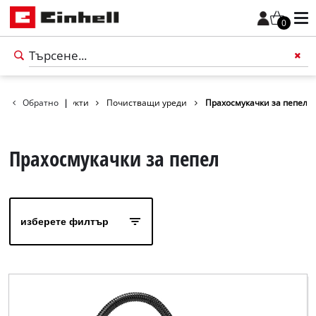
0
Обратно
Продукти
|
Почистващи уреди
Прахосмукачки за пепел
Прахосмукачки за пепел
изберете филтър
български
BG
български