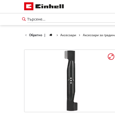
Обратно
|
Аксесоари
Аксесоари за градин
български
BG
български