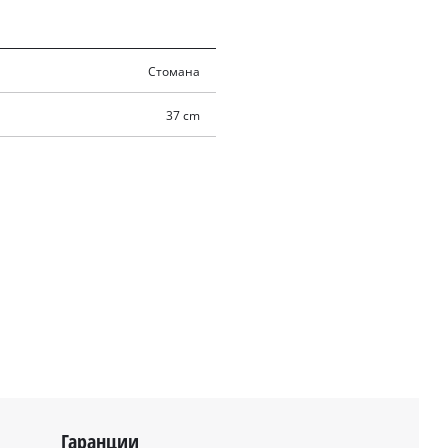
Стомана
37 cm
Гаранции