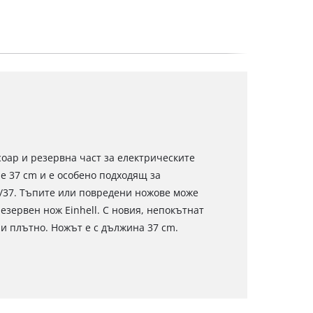
соар и резервна част за електрическите
не 37 cm и е особено подходящ за
0/37. Тъпите или повредени ножове може
езервен нож Einhell. С новия, непокътнат
 и плътно. Ножът е с дължина 37 cm.