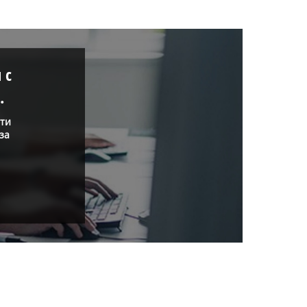
 с
.
нти
за