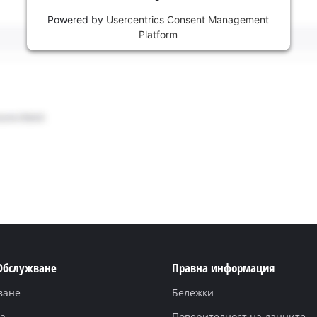
Powered by
Usercentrics Consent Management
Platform
 Обслужване
Правна информация
ване
Бележки
а
Поверителност на данните