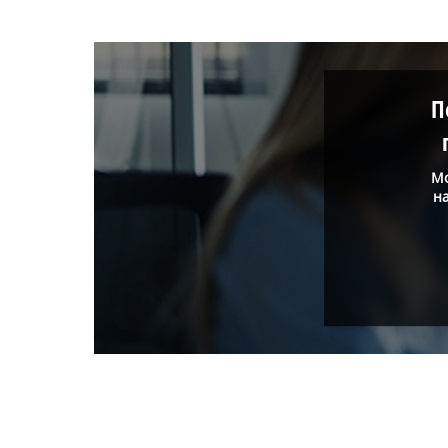
П
Мо
н