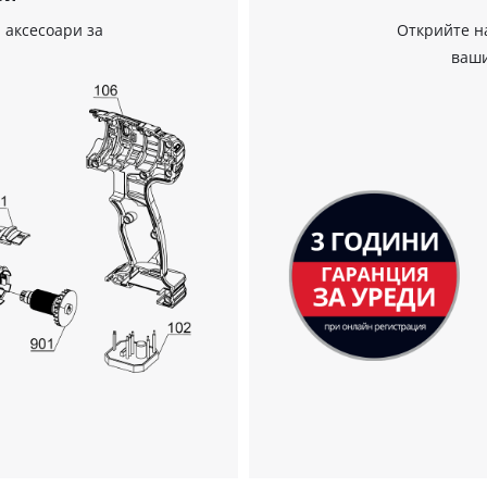
 аксесоари за
Открийте н
ваши
Нуждаем се от вашето съгласие, за да
заредим услугата Google Maps!
This content is not permitted to load due
to trackers that are not disclosed to the
visitor. The website owner needs to setup
the site with their CMP to add this content
to the list of technologies used.
Powered by
Usercentrics Consent
Management Platform