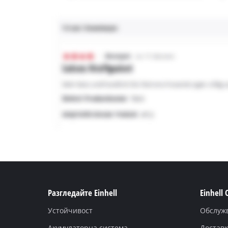
Разгледайте Einhell
Einhell
Устойчивост
Обслуж
Акумулаторна система
Доставк