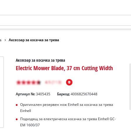
а
Аксесоар за косачка за трева
Аксесоар за косачка за трева
Electric Mower Blade, 37 cm Cutting Width
Артикул №:
3405435
Баркод:
4006825670448
Оригинален резервен нож Einhell за косачка за трева
Einhell
Подходящ за електрическа косачка за трева Einhell GC-
EM 1600/37