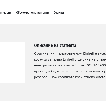
ни части
Обслужване на клиенти
Отзиви
Описание на статията
Оригиналният резервен нож Einhell е аксе
косачки за трева Einhell с ширина на ряза
електрическата косачка Einhell GC-EM 160
просто да бъдат заменени с оригиналния р
резервен нож косачката коси отново чисто