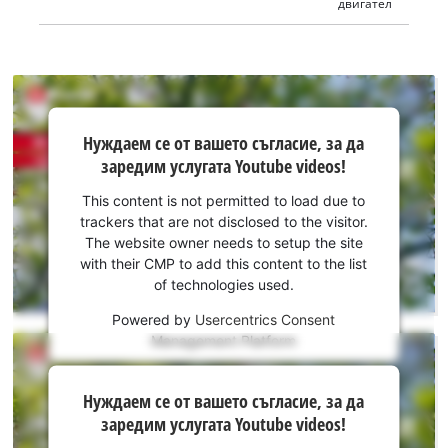
двигател
Нуждаем
Нуждаем се от вашето съгласие, за да
се от
заредим услугата Youtube videos!
вашето
съгласие,
This content is not permitted to load due to
за да
trackers that are not disclosed to the visitor.
заредим
The website owner needs to setup the site
услугата
with their CMP to add this content to the list
of technologies used.
Youtube!
Powered by
Usercentrics Consent
This
Management Platform
content
is
Нуждаем
not
Нуждаем се от вашето съгласие, за да
се от
permitted
заредим услугата Youtube videos!
to
вашето