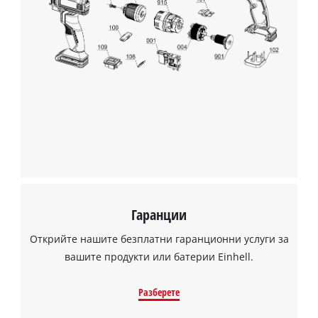
used.
Powered
by
Usercentrics
Consent
Management
Platform
Гаранции
Открийте нашите безплатни гаранционни услуги за
вашите продукти или батерии Einhell.
Разберете