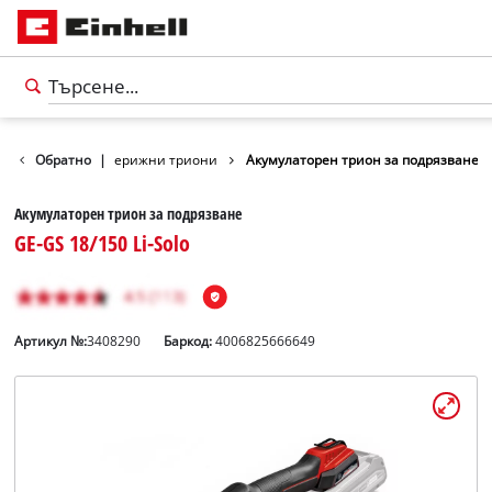
ци / триони
Обратно
|
Верижни триони
Акумулаторен трион за подрязване
Акумулаторен трион за подрязване
GE-GS 18/150 Li-Solo
Артикул №:
3408290
Баркод:
4006825666649
български
BG
български