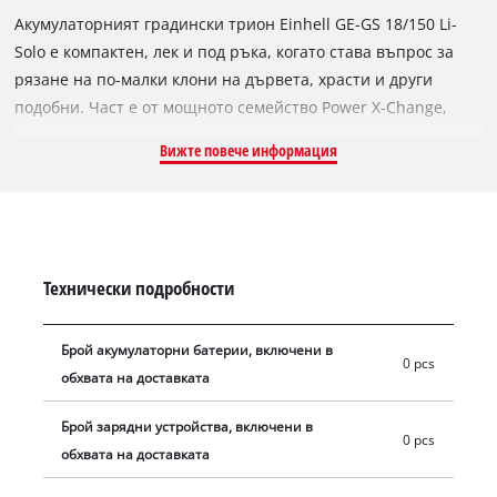
Акумулаторният градински трион Einhell GE-GS 18/150 Li-
Solo е компактен, лек и под ръка, когато става въпрос за
рязане на по-малки клони на дървета, храсти и други
подобни. Част е от мощното семейство Power X-Change,
където всички батерии, системни устройства и зарядни
Вижте повече информация
устройства могат гъвкаво да се комбинират. За да предпази
батерията, трионът е снабден с изолиран държач, което
намалява предаването на вибрации към нея. Голямата
акумулаторна мощност в комбинация със здравата метална
предавка позволяват на триона да реже без приставка
Технически подробности
клони с дебелина до 10 см. Работи с 20 мм ход на ножа и
обороти между 1500 и 2800. За безопасно рязане с една
Брой акумулаторни батерии, включени в
ръка, градинският трион има приставка за клони,
0 pcs
обхвата на доставката
монтирана без инструменти, която осигурява по-добро
задържане при рязане и предотвратява приплъзване.
Брой зарядни устройства, включени в
Може да се използва за рязане на клони с дебелина до
0 pcs
обхвата на доставката
8 см, и дори по-високи клони могат да бъдат закачени и
леко издърпани. Благодарение на меката ръкохватка,