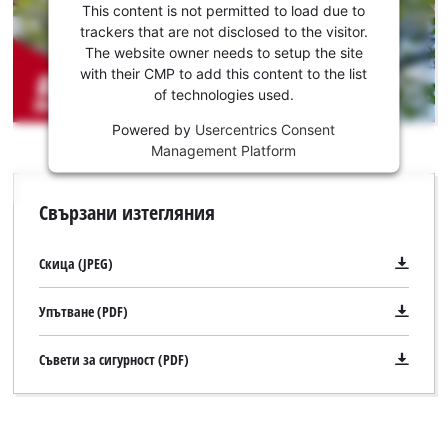
load
съгласие,
This content is not permitted to load due to
due
за да
trackers that are not disclosed to the visitor.
to
заредим
The website owner needs to setup the site
trackers
услугата
with their CMP to add this content to the list
that
of technologies used.
Youtube!
are
not
Powered by
Usercentrics Consent
This
disclosed
Management Platform
content
to
is
the
not
Свързани изтегляния
visitor.
permitted
The
to
website
load
Скица (JPEG)
owner
due
needs
to
Упътване (PDF)
to
trackers
setup
that
the
Съвети за сигурност (PDF)
are
site
not
with
disclosed
their
to
CMP
the