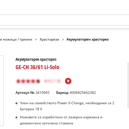
и ножици / триони
Храсторези
Акумулаторен храсторез
Акумулаторен храсторез
GE-CH 36/61 Li-Solo
Артикул №:
3410965
Баркод:
4006825662382
Член на семейството Power X-Change, необходими са 2
батерии 18 V
Ножовете са изработени от лазерно изрязана и
диамантено заточена стомана