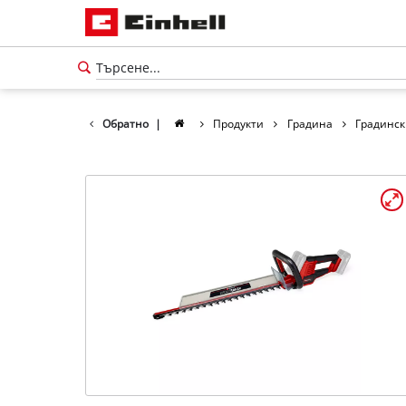
Обратно
|
Продукти
Градина
Градинск
български
BG
български