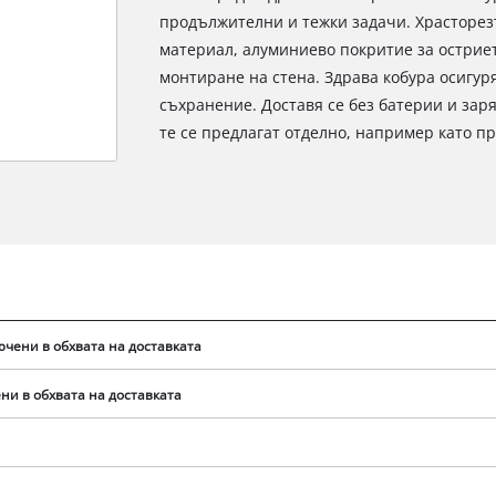
продължителни и тежки задачи. Храсторез
материал, алуминиево покритие за остриет
монтиране на стена. Здрава кобура осигур
съхранение. Доставя се без батерии и заря
те се предлагат отделно, например като п
ючени в обхвата на доставката
ни в обхвата на доставката