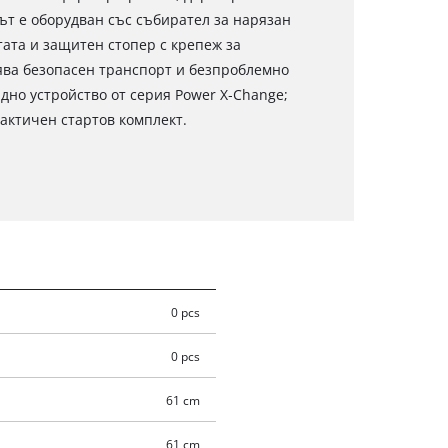
ът е оборудван със събирател за нарязан
ата и защитен стопер с крепеж за
ява безопасен транспорт и безпроблемно
дно устройство от серия Power X‑Change;
рактичен стартов комплект.
0 pcs
0 pcs
61 cm
61 cm