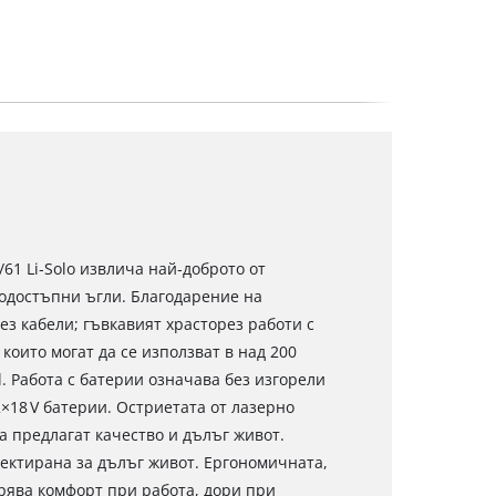
/61 Li‑Solo извлича най‑доброто от
нодостъпни ъгли. Благодарение на
ез кабели; гъвкавият храсторез работи с
които могат да се използват в над 200
l. Работа с батерии означава без изгорели
2×18 V батерии. Остриетата от лазерно
 предлагат качество и дълъг живот.
ектирана за дълъг живот. Ергономичната,
рява комфорт при работа, дори при