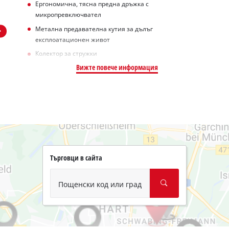
Ергономична, тясна предна дръжка с
микропревключвател
Метална предавателна кутия за дълъг
експлоатационен живот
Колектор за стружки
Вижте повече информация
Търговци в сайта
Пощенски код или град