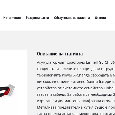
Изтегляния
Резервни части
Обслужване на клиенти
Отзиви
Описание на статията
Акумулаторният храсторез Einhell GE‑CH 36
градината и зелените площи, дори в труд
технологията Power X‑Change свободата е б
висококачествени литиево‑йонни батерии, 
устройства от системното семейство Einhel
газове и кабели. За работа са необходими 
изрязана и диамантено шлифована стомана
Металната предавателна кутия също е про
тясна предна дръжка с микросхватка осигу