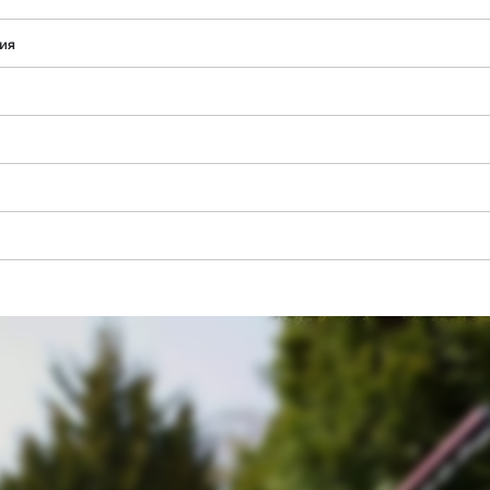
тия
Нуждаем се от вашето съгласие, за да
заредим услугата Google Maps!
This content is not permitted to load due
to trackers that are not disclosed to the