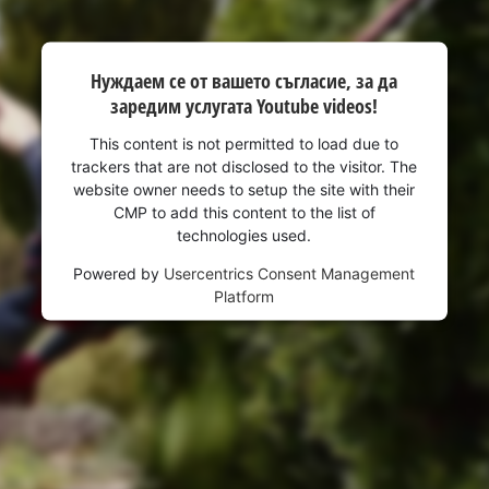
visitor. The website owner needs to setup
the site with their CMP to add this content
to the list of technologies used.
Нуждаем се от вашето съгласие, за да
Powered by
Usercentrics Consent
заредим услугата Youtube videos!
Management Platform
This content is not permitted to load due to
trackers that are not disclosed to the visitor. The
website owner needs to setup the site with their
CMP to add this content to the list of
technologies used.
Powered by
Usercentrics Consent Management
Platform