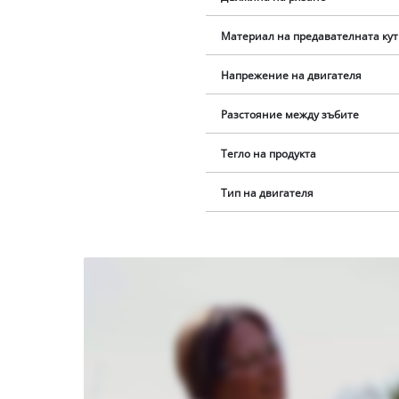
Материал на предавателната ку
Напрежение на двигателя
Разстояние между зъбите
Тегло на продукта
Тип на двигателя
Нуждаем
се от
вашето
съгласие,
за да