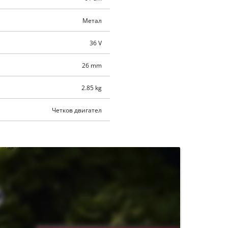
Метал
36 V
26 mm
2.85 kg
Четков двигател