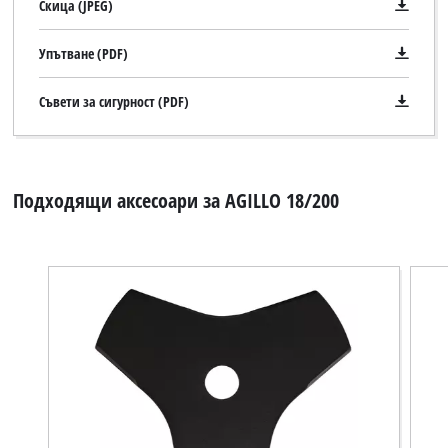
load
Скица (JPEG)
due
to
Упътване (PDF)
trackers
that
Съвети за сигурност (PDF)
are
not
disclosed
to
the
Подходящи аксесоари за AGILLO 18/200
visitor.
The
website
owner
needs
to
setup
the
site
with
their
CMP