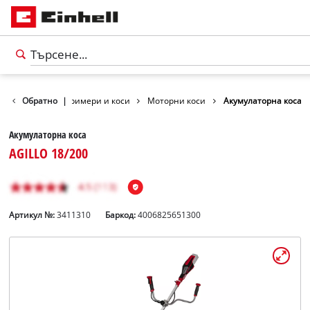
Градина
Обратно
|
Тримери и коси
Моторни коси
Акумулаторна коса
Акумулаторна коса
AGILLO 18/200
Артикул №:
3411310
Баркод:
4006825651300
български
BG
български