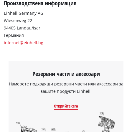
Производствена информация
Powered by
Usercentrics Consent
Management Platform
Einhell Germany AG
Wiesenweg 22
94405 Landau/Isar
Германия
internet@einhell.bg
Резервни части и аксесоари
Намерете подходящи резервни части или аксесоари за
вашите продукти Einhell.
Открийте сега