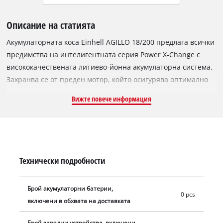
Описание на статията
Акумулаторната коса Einhell AGILLO 18/200 предлага всички
предимства на интелигентната серия Power X-Change с
висококачествената литиево-йонна акумулаторна система.
Захранва се от преден мотор, който осигурява оптимално
предаване на мощност и разпределение на теглото.
Вижте повече информация
Здравата макара със система за подаване с потупване е
подходяща за гъста растителност и висока трева, а има и
висококачествен нож с 3 зъба за справяне с гъсталаците и
храстите. Системата за заключване на шпиндела улеснява
смяната на режещия комплект. AGILLO осигурява
Технически подробности
максимална скорост от 7500 оборота в минута, а
електронното управление на скоростта поддържа
Брой акумулаторни батерии,
мощността под контрол, за настройка към всяко конкретно
0 pcs
включени в обхвата на доставката
приложение. Велосипедната дръжка за две ръце е
универсално регулируема. Висококачественат комфортна
Брой зарядни устройства, включени