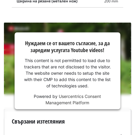
Ширина на рязане (метален нож)
200 mm
Нуждаем
Нуждаем се от вашето съгласие, за да
се от
заредим услугата Youtube videos!
вашето
съгласие,
This content is not permitted to load due to
за да
trackers that are not disclosed to the visitor.
заредим
The website owner needs to setup the site
услугата
with their CMP to add this content to the list
of technologies used.
Youtube!
Powered by
Usercentrics Consent
This
Management Platform
content
is
not
Свързани изтегляния
permitted
to