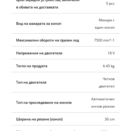
презрамка осигурява оптимално управление, а за
0 pcs
в обхвата на доставката
неуморна работа има мек захват и лека, алуминиева, дълга,
тръбна шина. Разделеният вал улеснява транспортирането
Макара с
Вид на макарата за коноп
и прибирането при минимално пространство. Има и
един коноп
вградена стенна скоба за лесно и сигурно съхранение. За
работа е необходима една 18 V акумулаторна батерия
Максимални обороти на празен ход
7500 min^-1
Power X-Change. Предлага се отделно, например като
Напрежение на двигателя
18 V
практичен стартов комплект.
Тегло на продукта
6.45 kg
Четков
Тип на двигателя
двигател
Автоматичен
Тип на проследяване на конопа
инчов режим
Ширина на рязане (коноп)
30 cm