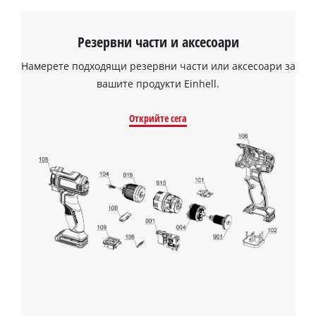
Резервни части и аксесоари
Намерете подходящи резервни части или аксесоари за
вашите продукти Einhell.
Открийте сега
Нуждаем се от вашето съгласие, за да
заредим услугата Google Maps!
This content is not permitted to load due
to trackers that are not disclosed to the
visitor. The website owner needs to setup
the site with their CMP to add this content
to the list of technologies used.
Powered by
Usercentrics Consent