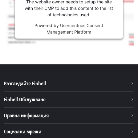
The website owner needs to setup the site
with their CMP to add this content to the list
of technologies used.
Powered by
Usercentrics Consent
Management Platform
Разгледайте Einhell
Устойчивост
Einhell Обслужване
Акумулаторна система
Обслужване
Правна информация
За нас
Доставка
Einhell по света
Бележки
Социални мрежи
Намиране на дилъри
Поверителност на данните