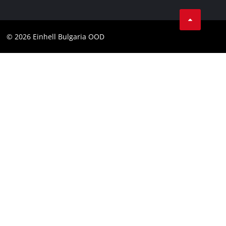
Facebook
Общи условия
Instagram
Контакти
© 2026 Einhell Bulgaria OOD
YouТube канал на Einhell
Съображение
Декларация за достъпност