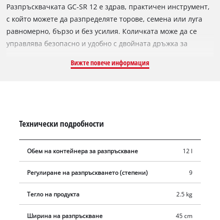
Разпръсквачката GC-SR 12 е здрав, практичен инструмент,
с който можете да разпределяте торове, семена или луга
равномерно, бързо и без усилия. Количката може да се
управлява безопасно и удобно с двойната дръжка за
натискане. Пружинните ключалки от двете страни
Вижте повече информация
позволяват съхранение на минимално място. Корпусът на
BG-SR 12 е изработен от висококачествена, устойчива на
удар пластмаса, докато валякът е устойчив както на
корозия, така и на атмосферни влияния. Скоростта на
разпръскване може да се регулира според изискванията с
Технически подробности
помощта на регулиращия лост.
Обем на контейнера за разпръскване
12 l
Регулиране на разпръскването (степени)
9
Тегло на продукта
2.5 kg
Ширина на разпръскване
45 cm