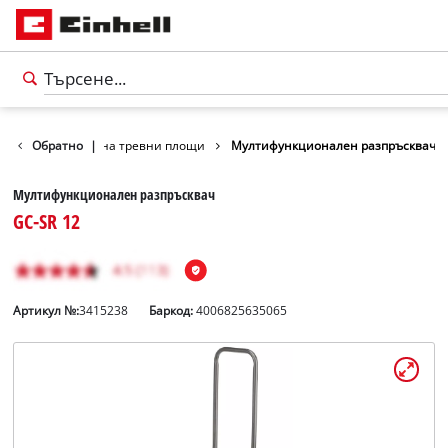
не за поддръжка на тревни площи
Обратно
|
Мултифункционален разпръсквач
Мултифункционален разпръсквач
GC-SR 12
Артикул №:
3415238
Баркод:
4006825635065
български
BG
български