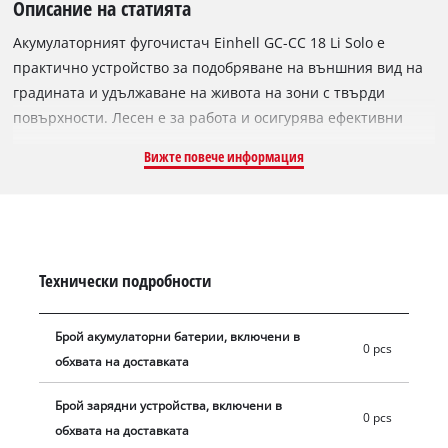
Описание на статията
Акумулаторният фугочистач Einhell GC-CC 18 Li Solo е
практично устройство за подобряване на външния вид на
градината и удължаване на живота на зони с твърди
повърхности. Лесен е за работа и осигурява ефективни
резултати. Четките са сменяеми, с найлонова и стоманена
Вижте повече информация
четка доставени с този продукт. Телескопичната дълга
дръжка е безстепенно регулируема, за да може работата да
се извършва в изправено положение, което отнема
напрежението от гърба и облекчава коленете. За още по-
лесно боравене и точни резултати от почистването има
Технически подробности
безстепенно регулируема втора дръжка и водещо колело.
Мекото захващане гарантира, че потребителят се чувства
Брой акумулаторни батерии, включени в
комфортно, докато работи, дори при продължителни
0 pcs
обхвата на доставката
почистващи задачи. Член е на семейството Power X-
Change, новата литиево-йонна технология на Einhell.
Брой зарядни устройства, включени в
Всички системни батерии от серията Power X-Change могат
0 pcs
обхвата на доставката
да се използват с акумулаторният фугочистач. Доставя се