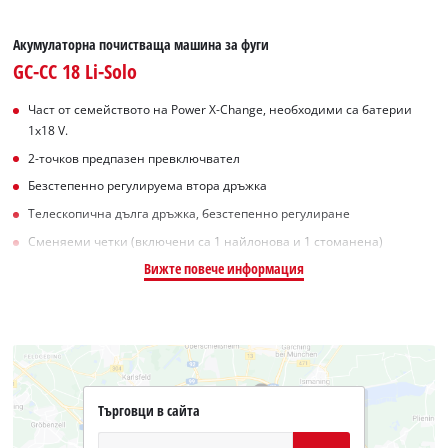
Акумулаторна почистваща машина за фуги
GC-CC 18 Li-Solo
Част от семейството на Power X-Change, необходими са батерии
1x18 V.
2-точков предпазен превключвател
Безстепенно регулируема втора дръжка
Телескопична дълга дръжка, безстепенно регулиране
Сменяеми четки (включени са 1 найлонова и 1 стоманена)
Вижте повече информация
Търговци в сайта