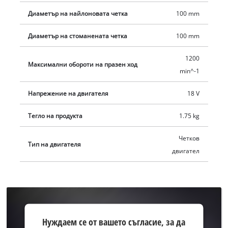
без батерия и без зарядно устройство.
Диаметър на найлоновата четка
100 mm
Диаметър на стоманената четка
100 mm
1200
Максимални обороти на празен ход
min^-1
Напрежение на двигателя
18 V
Тегло на продукта
1.75 kg
Четков
Тип на двигателя
двигател
Нуждаем
Нуждаем се от вашето съгласие, за да
се от