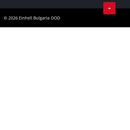
Facebook
Общи условия
Instagram
Контакти
© 2026 Einhell Bulgaria OOD
YouТube канал на Einhell
Съображение
Декларация за достъпност