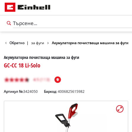
истваща машина за фуги
Обратно
|
Акумулаторна почистваща машина за фуги
Акумулаторна почистваща машина за фуги
GC-CC 18 Li-Solo
Артикул №:
3424050
Баркод:
4006825615982
български
BG
български