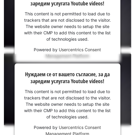
заредим услугата Youtube videos!
вашето
съгласие,
This content is not permitted to load due to
за да
trackers that are not disclosed to the visitor.
заредим
The website owner needs to setup the site
услугата
with their CMP to add this content to the list
of technologies used.
Youtube!
Powered by
Usercentrics Consent
This
Management Platform
content
is
Нуждаем
not
Нуждаем се от вашето съгласие, за да
се от
permitted
заредим услугата Youtube videos!
to
вашето
load
съгласие,
This content is not permitted to load due to
due
за да
trackers that are not disclosed to the visitor.
to
заредим
The website owner needs to setup the site
trackers
услугата
with their CMP to add this content to the list
that
of technologies used.
Youtube!
are
not
Powered by
Usercentrics Consent
This
disclosed
Management Platform
content