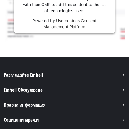
with their CMP to add this content to the list
of technologies used.
Powered by
Usercentrics Consent
Management Platform
Разгледайте Einhell
Устойчивост
Einhell Обслужване
Акумулаторна система
Обслужване
Правна информация
За нас
Доставка
Einhell по света
Бележки
Социални мрежи
Намиране на дилъри
Поверителност на данните