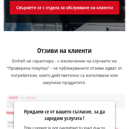
Свържете се с отдела за обслужване на клиенти
Отзиви на клиенти
Einhell не гарантира - с изключение на случаите на
"Проверена покупка" - че публикуваните отзиви идват от
потребители, които действително са използвали или
закупили продуктите.
Нуждаем се от вашето съгласие, за да
заредим услугата !
This content is not permitted to load due to