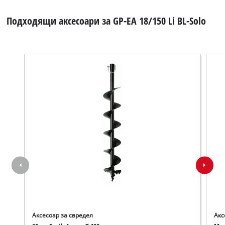
to
the
Подходящи аксесоари за GP-EA 18/150 Li BL-Solo
visitor.
The
website
owner
needs
to
setup
the
site
with
their
CMP
to
add
this
content
to
the
list
Аксесоар за свредел
Акс