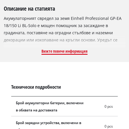
Описание на статията
Акумулаторният свредел за земя Einhell Professional GP-EA
18/150 Li BL-Solo е мощен помощник за засаждане в
градината, поставяне на оградни стълбове и наземни
декорации или изкопаване на кръгли основи. Уредът се
доставя с приставка за свредел (дължина 80 см / диаметър
Вижте повече информация
15 см). Като член на Power X-Change той използва
висококачествени литиево-йонни батерии, съвместими с
всички уреди от системната серия. Батерията и зарядното
устройство не са включени и се предлагат отделно; за
работа е необходима 18 V PXC батерия. Уредът се задвижва
Технически подробности
от безчетков мотор Einhell PurePOWER, който осигурява
повече мощност и по-дълго време на работа от
Брой акумулаторни батерии, включени
конвенционалните мотори с въглеродни четки. След
0 pcs
в обхвата на доставката
онлайн регистрация за безчетковия мотор важи 10-
годишна гаранция. Моторът задвижва свредела в земята и
Брой зарядни устройства, включени в
оптимално предава мощността към него. Уредът има здрав
0 pcs