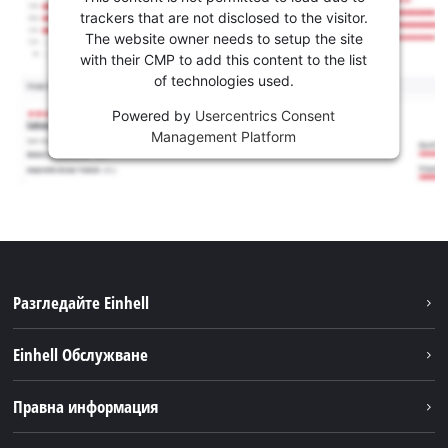
trackers that are not disclosed to the visitor.
The website owner needs to setup the site
with their CMP to add this content to the list
of technologies used.
Powered by
Usercentrics Consent
Management Platform
Разгледайте Einhell
Устойчивост
Einhell Обслужване
Акумулаторна система
Обслужване
Правна информация
За нас
Доставка
Einhell по света
Бележки