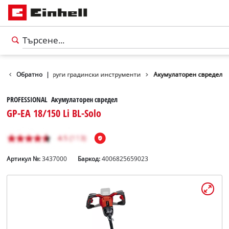
Градина
Обратно
|
Други градински инструменти
Акумулаторен свредел
PROFESSIONAL Акумулаторен свредел
GP-EA 18/150 Li BL-Solo
Артикул №:
3437000
Баркод:
4006825659023
български
BG
български