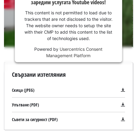
заредим услугата Youtube videos!
вашето
съгласие,
This content is not permitted to load due to
за да
trackers that are not disclosed to the visitor.
заредим
The website owner needs to setup the site
услугата
with their CMP to add this content to the list
of technologies used.
Youtube!
Powered by
Usercentrics Consent
This
Management Platform
content
is
not
Свързани изтегляния
permitted
to
load
Скица (JPEG)
due
to
Упътване (PDF)
trackers
that
Съвети за сигурност (PDF)
are
not
disclosed