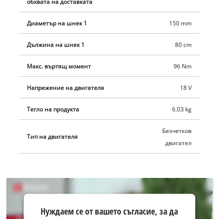
обхвата на доставката
алуминиев корпус на редуктора и три режима,
включително максимална мощност за твърда почва.
Диаметър на шнек 1
150 mm
Здравата метална рамка осигурява максимална стабилност
и устойчивост на усукване, а двойната дръжка с меко
Дължина на шнек 1
80 cm
покритие – удобно ергономично управление.
Макс. въртящ момент
96 Nm
Напрежение на двигателя
18 V
Тегло на продукта
6.03 kg
Безчетков
Тип на двигателя
двигател
Нуждаем
Нуждаем се от вашето съгласие, за да
се от