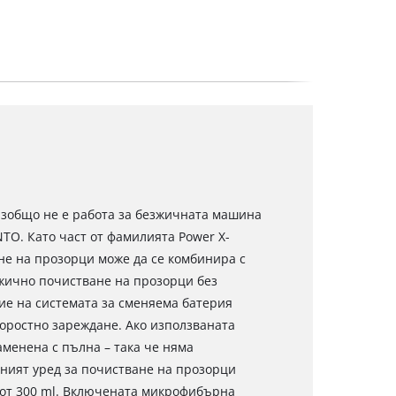
изобщо не е работа за безжичната машина
NTO. Като част от фамилията Power X-
не на прозорци може да се комбинира с
зжично почистване на прозорци без
ие на системата за сменяема батерия
коростно зареждане. Ако използваната
аменена с пълна – така че няма
чният уред за почистване на прозорци
й от 300 ml. Включената микрофибърна