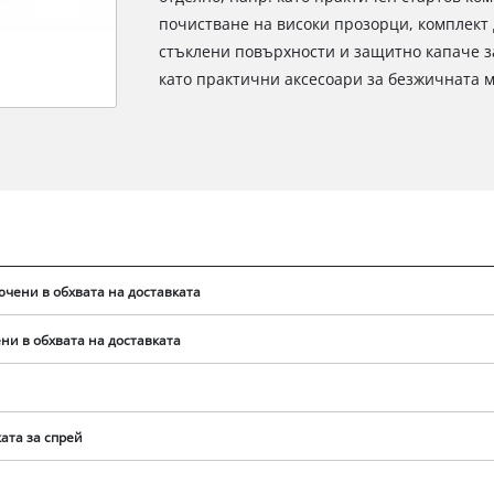
почистване на високи прозорци, комплект 
стъклени повърхности и защитно капаче з
като практични аксесоари за безжичната м
ючени в обхвата на доставката
ни в обхвата на доставката
Нуждаем се от вашето съгласие, за да
заредим услугата Google Maps!
ата за спрей
This content is not permitted to load due
to trackers that are not disclosed to the