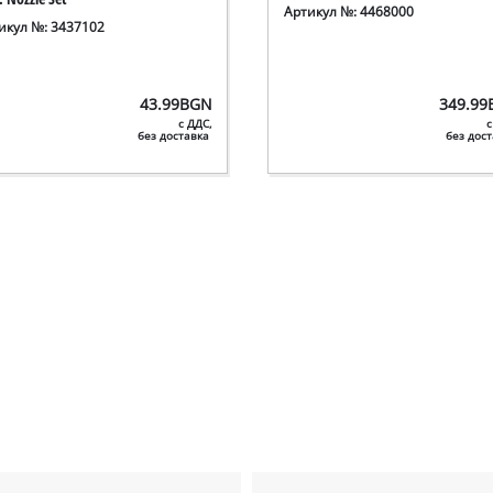
Артикул №: 4468000
икул №: 3437102
43.99
BGN
349.99
с ДДС,
с
без доставка
без дос