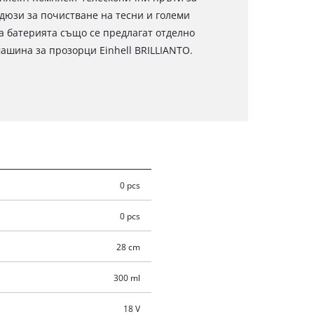
дюзи за почистване на тесни и големи
а батерията също се предлагат отделно
ашина за прозорци Einhell BRILLIANTO.
0 pcs
0 pcs
28 cm
300 ml
18 V