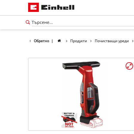
Обратно
|
Продукти
Почистващи уреди
български
BG
български