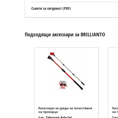
Съвети за сигурност (PDF)
Подходящи аксесоари за BRILLIANTO
Аксесоари за уреди за почистване
Акс
на прозорци
на 
2-pc. Telescopic Pole Set
2-pc