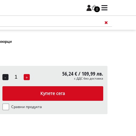
0
озорци
56,24 € / 109,99 лв.
-
+
с ДДС без доставка
Quantity
Купете сега
Сравни продукта