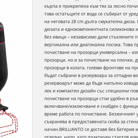
кърпа е прикрепена към тях за лесно почи
това остатъците от вода се събират от ур
на неговата 28 cm дълга смукателна дюза
дюзата и еднокомпонентната силиконова и
без ивици – независимо дали стъклените п
вертикална или диагонална посока. Това 
почистване на прозорци универсална – изп
прозорци, но и за почистване на плочки, 
прозорци в колата, големи фронтове на про
бъдат събрани в резервоара за отпадни во
резервоарът може да бъде напълно изваден
лек и компактен дизайн със специални пов
почистване на прозорци стои удобно в ръка
включване/изключване е снабден с функци
време работа по почистване. Безжичният у
съхранява в предоставената скоба за стен
начин.BRILLIANTO се доставя без батерия и
отделно, напр. като практичен стартов ко