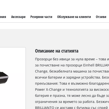
яния
Аксесоари
Резервни части
Обслужване на клиенти
Отзиви
Описание на статията
Прозорци без ивици за нула време – това 
за почистване на прозорци Einhell BRILLIA
Change, безкабелната машина за почиства
всички батерии и зарядни устройства. Бе
прекъсвания: Това е възможно благодарен
Power X-Change и технологията за високос
батерия е празна, тя може лесно да бъде з
ограничения за времето за работа. Безжи
BRILLIANTO се доставя с бутилка със спре