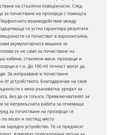
стване на стъклени повърхности. След
еда за почистване на прозорци с помощта
. Перфектното взаимодействие между
здърпваща се устна гарантира резултати
овърхности се почистват в хоризонтална,
прави акумулаторната машина за
олзва се не само за почистване на
душ кабини, стъклени маси, прозорци и
зорци и т.н. До 100 ml течност могат да
ди. За изпразване и почистване
 от устройството. Благодарение на своя
ърхности с мека ръкохватка, уредът за
та, без да се плъзга. Превключвателят за
я за непрекъсната работа за отнемаща
ред за почистване на прозорци се
а по лесен и пестящ място
ли зарядно устройство. Те се предлагат
мплект. Комплект телескопични пръти за