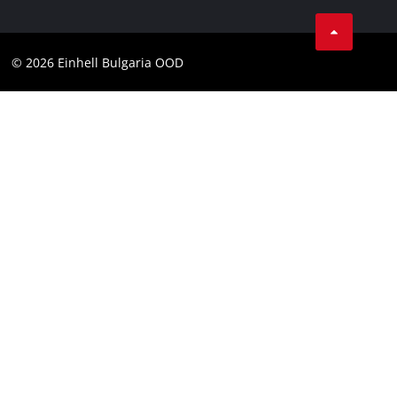
Facebook
Общи условия
Instagram
Контакти
© 2026 Einhell Bulgaria OOD
YouТube канал на Einhell
Съображение
Декларация за достъпност