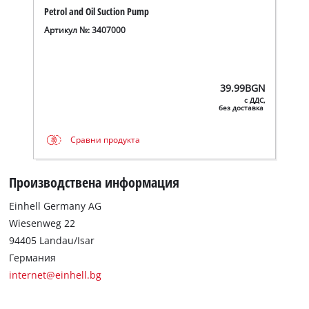
Petrol and Oil Suction Pump
Артикул №: 3407000
39.99
BGN
с ДДС,
без доставка
Сравни продукта
Производствена информация
Einhell Germany AG
Wiesenweg 22
Нуждаем се от вашето съгласие, за да
94405 Landau/Isar
заредим услугата Google Maps!
Германия
internet@einhell.bg
This content is not permitted to load due
to trackers that are not disclosed to the
visitor. The website owner needs to setup