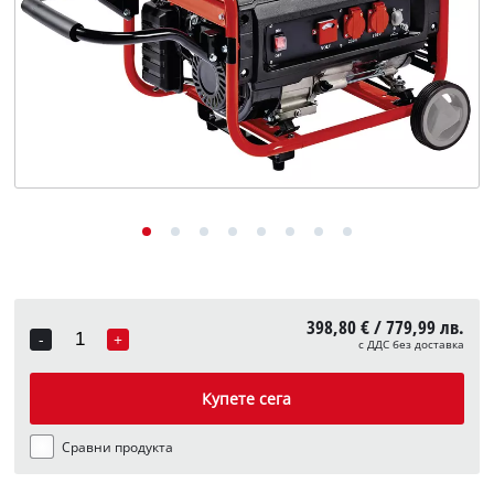
English
398,80 € / 779,99 лв.
-
+
с ДДС без доставка
Quantity
Купете сега
Сравни продукта