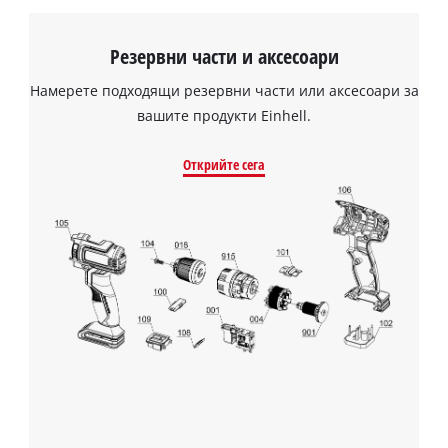
the site with their CMP to add this content
to the list of technologies used.
Резервни части и аксесоари
Powered by
Usercentrics Consent
Намерете подходящи резервни части или аксесоари за
Management Platform
вашите продукти Einhell.
Открийте сега