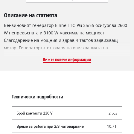
Описание на статията
Бензиновият генератор Einhell TC-PG 35/E5 осигурява 2600
W непрекъсната и 3100 W максимална мощност
благодарение на мощния и здрав 4-тактов задвижващ
мотор. Генераторът отговаря на изискванията на
Регламент (ЕС) 2016/1628 (ниво на емисиите 5). За пренос
Вижте повече информация
на електричество има два контакта 230 V, включително
волтметър, който показва напрежението. Функцията AVR
(автоматична система за контрол на напрежението)
осигурява стабилна изходна мощност. Две големи колела и
сгъваема дръжка улесняват транспортирането. Големият
Технически подробности
15-литров резервоар има практичен индикатор за ниво за
непрекъсната работа. Прекъсвачът за претоварване и
Брой контакти 230 V
2 pcs
защитата при ниско ниво на маслото осигуряват безопасна
и дълготрайна работа. Генераторът се стартира лесно с
Време за работа при 2/3 натоварване
10.7 h
въжен стартер.