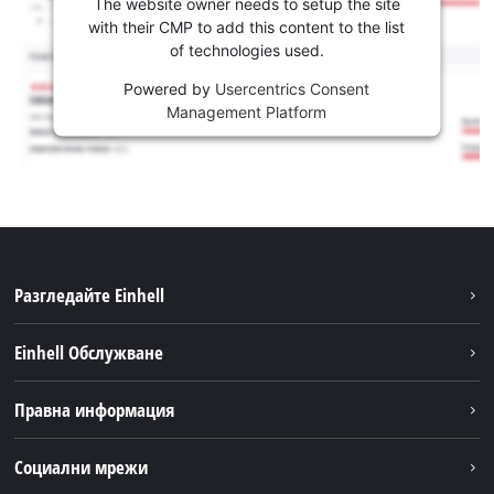
The website owner needs to setup the site
with their CMP to add this content to the list
of technologies used.
Powered by
Usercentrics Consent
Management Platform
Разгледайте Einhell
Устойчивост
Einhell Обслужване
Акумулаторна система
Обслужване
Правна информация
За нас
Доставка
Einhell по света
Бележки
Социални мрежи
Намиране на дилъри
Поверителност на данните