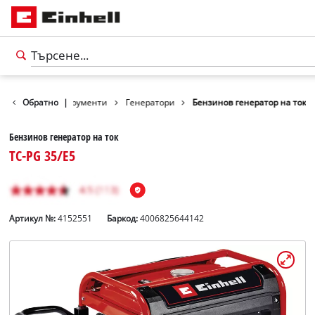
родукти
Обратно
Инструменти
|
Генератори
Бензинов генератор на ток
Бензинов генератор на ток
TC-PG 35/E5
Артикул №:
4152551
Баркод:
4006825644142
български
BG
български