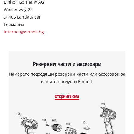
Einhell Germany AG
Wiesenweg 22
94405 Landau/Isar
Германия
internet@einhell.bg
Нуждаем се от вашето съгласие, за да
заредим услугата Google Maps!
Резервни части и аксесоари
This content is not permitted to load due
Намерете подходящи резервни части или аксесоари за
to trackers that are not disclosed to the
visitor. The website owner needs to setup
вашите продукти Einhell.
the site with their CMP to add this content
to the list of technologies used.
Открийте сега
Powered by
Usercentrics Consent
Management Platform