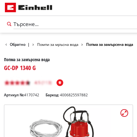
Водни помпи
Обратно
|
Помпи за мръсна вода
Попма за замърсена вода
Попма за замърсена вода
GC-DP 1340 G
Артикул №:
4170742
Баркод:
4006825597882
български
BG
български