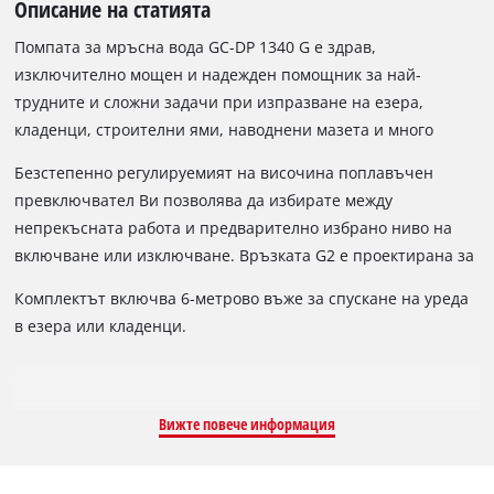
Описание на статията
Помпата за мръсна вода GC-DP 1340 G е здрав,
изключително мощен и надежден помощник за най-
трудните и сложни задачи при изпразване на езера,
кладенци, строителни ями, наводнени мазета и много
други. С мощност от 1300 W, уредът постига скорост на
Безстепенно регулируемият на височина поплавъчен
подаване до 23 000 литра мръсна вода на час.
превключвател Ви позволява да избирате между
Висококачественото двойно механично уплътнение
непрекъсната работа и предварително избрано ниво на
осигурява дълъг експлоатационен живот и до голяма
включване или изключване. Връзката G2 е проектирана за
степен елиминира необходимостта от поддръжка. Горната
маркучи 2" (приблизително 50,8 mm). За лесно
част на корпуса, основата на помпата и роторът на GC -DP
Комплектът включва 6-метрово въже за спускане на уреда
транспортиране помпата за мръсна вода е оборудвана с
1340 G са изработени от здрава лята стомана, докато
в езера или кладенци.
практична дръжка за носене.
всмукателният корпус и корпусът на двигателя са
изработени от устойчива на корозия неръждаема стомана.
Вижте повече информация