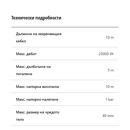
Технически подробности
Дължина на захранващия
10 m
кабел
Макс. дебит
23000 l/h
Макс. дълбочина на
5 m
потапяне
Макс. напорна височина
10 m
Макс. напорно налягане
1 bar
Макс. размер на чуждото
40 mm
тяло