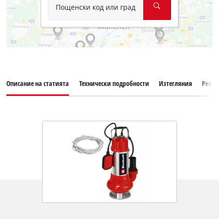
Пощенски код или град
Описание на статията
Технически подробности
Изтегляния
Резер