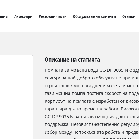
яния
Аксесоари
Резервни части
Обслужване на клиенти
Отзиви
Описание на статията
Помпата за мръсна вода GC-DP 9035 N е з
осигурява най-доброто обслужване при изп
строителни ями, наводнени мазета и много
тази мощна помпа постига скорост на пода
Корпусът на помпата е изработен от висо
гарантира дълго време на работа. Високо
GC-DP 9035 N защитава мощния двигател и
поддръжка. Неговият безстепенно регули
избор между непрекъсната работа и предв