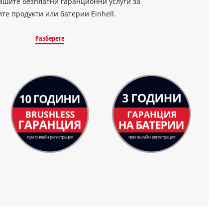
ашите безплатни гаранционни услуги за
те продукти или батерии Einhell.
Разберете