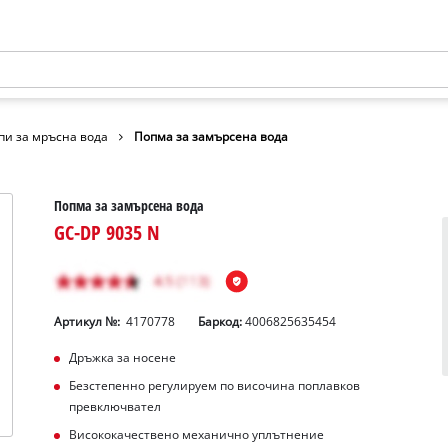
пи за мръсна вода
Попма за замърсена вода
Попма за замърсена вода
GC-DP 9035 N
Артикул №:
4170778
Баркод:
4006825635454
Дръжка за носене
Безстепенно регулируем по височина поплавков
превключвател
Висококачествено механично уплътнение