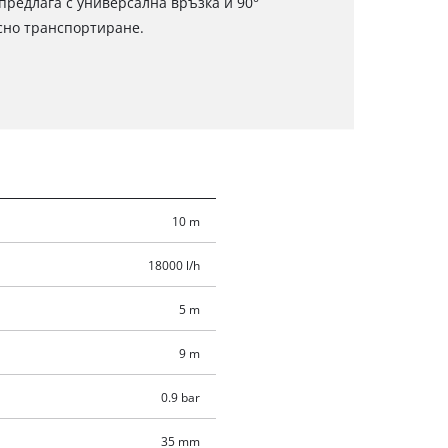
предлага с универсална връзка и 90°
есно транспортиране.
10 m
18000 l/h
5 m
9 m
0.9 bar
35 mm