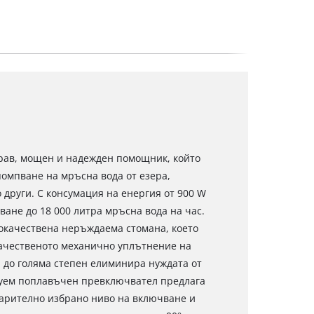
драв, мощен и надежден помощник, който
омпване на мръсна вода от езера,
 други. С консумация на енергия от 900 W
ване до 18 000 литра мръсна вода на час.
кокачествена неръждаема стомана, което
качественото механично уплътнение на
 до голяма степен елиминира нуждата от
руем поплавъчен превключвател предлага
арително избрано ниво на включване и