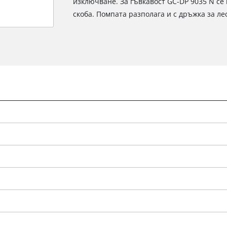
изключване. За гъвкавост GC-DP 9035 N се 
скоба. Помпата разполага и с дръжка за л