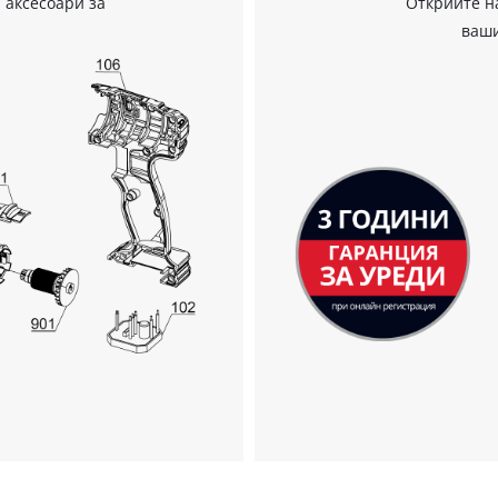
 аксесоари за
Открийте н
ваши