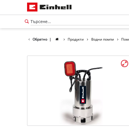
Обратно
|
Продукти
Водни помпи
Пом
български
BG
български