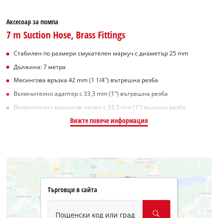
Аксесоар за помпа
7 m Suction Hose, Brass Fittings
Стабилен по размери смукателен маркуч с диаметър 25 mm
Дължина: 7 метра
Месингова връзка 42 mm (1 1/4") вътрешна резба
Включително адаптер с 33,3 mm (1") вътрешна резба
Включително месингов нипел с 33,3 mm (1") външна резба
Вижте повече информация
Търговци в сайта
Пощенски код или град