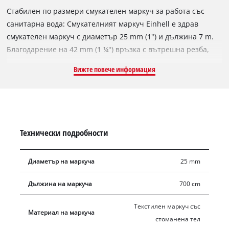
Стабилен по размери смукателен маркуч за работа със
санитарна вода: Смукателният маркуч Einhell е здрав
смукателен маркуч с диаметър 25 mm (1") и дължина 7 m.
Благодарение на 42 mm (1 ¼") връзка с вътрешна резба,
адаптер с 33,3 mm (1") вътрешна резба и доставен
Вижте повече информация
месингов нипел с 33,3 mm (1") външна резба, смукателният
маркуч Einhell е подходящ за градински помпи и домашни
водопроводи или автоматични системи за битова вода.
Прозрачният текстилен маркуч със стоманена тел е
изключително стабилен и затова е идеален за използване
Технически подробности
със санитарна вода. Комплектът смукателен маркуч
включва адаптер с вътрешна резба 33,3 mm (1") и месингов
Диаметър на маркуча
25 mm
нипел с външна резба 33,3 mm (1"). Комплектът включва и
месингов смукателен филтър с вграден възвратен клапан,
Дължина на маркуча
700 cm
изработен от неръждаема стомана с фини мрежи.
Текстилен маркуч със
Материал на маркуча
стоманена тел