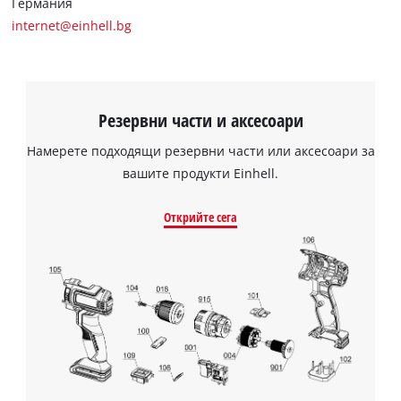
Германия
internet@einhell.bg
Резервни части и аксесоари
Намерете подходящи резервни части или аксесоари за
вашите продукти Einhell.
Открийте сега
Нуждаем се от вашето съгласие, за да
заредим услугата Google Maps!
This content is not permitted to load due
to trackers that are not disclosed to the
visitor. The website owner needs to setup
the site with their CMP to add this content
to the list of technologies used.