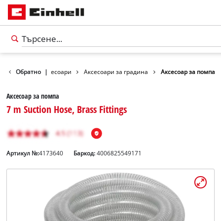
Обратно
Аксесоари
|
Аксесоари за градина
Аксесоар за помпа
Аксесоар за помпа
7 m Suction Hose, Brass Fittings
Артикул №:
4173640
Баркод:
4006825549171
български
BG
български