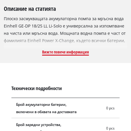
Описание на статията
Плоско засмукващата акумулаторна помпа за мръсна вода
Einhell GE-DP 18/25 LL Li-Solo е универсална за изпомпване
на чиста или мръсна вода. Мощната водна помпа е част от
фамилията Einhell Power X-Change, където всички батерии,
системни и зарядни устройства могат да се комбинират
Вижте повече информация
гъвкаво. Благодарение на батерията, помпата за мръсна
вода може да се използва гъвкаво, независима от ел.
мрежа. Батерията е предпазена от влагозащитена, здрава
кутия за батерии и може да бъде окачена на стени, варели
за дъждовна вода, огради и т.н. благодарение на скобата за
Технически подробности
стена и куките за закрепване. В кутията на батерията е
интегриран държач за 5-метровия свързващ кабел, който
Брой акумулаторни батерии,
позволява на помпата да се потапя до 4 метра дълбочина.
0 pcs
включени в обхвата на доставката
Моторът от 160 W позволява макс. дебит от 7000 литра на
час с макс. налягане на подаване от 0,5 бара. Потопяемата
Брой зарядни устройства,
помпа има две нива на мощност. Благодарение на
0 pcs