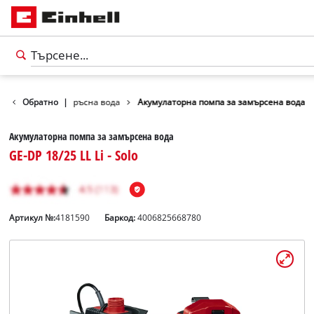
пи
Обратно
Помпи за мръсна вода
|
Акумулаторна помпа за замърсена вода
Акумулаторна помпа за замърсена вода
GE-DP 18/25 LL Li - Solo
Артикул №:
4181590
Баркод:
4006825668780
български
BG
български