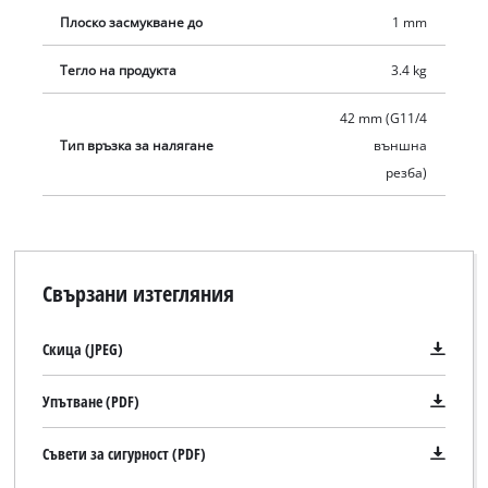
Плоско засмукване до
1 mm
Тегло на продукта
3.4 kg
42 mm (G11/4
Тип връзка за налягане
външна
резба)
Свързани изтегляния
Скица (JPEG)
Упътване (PDF)
Съвети за сигурност (PDF)