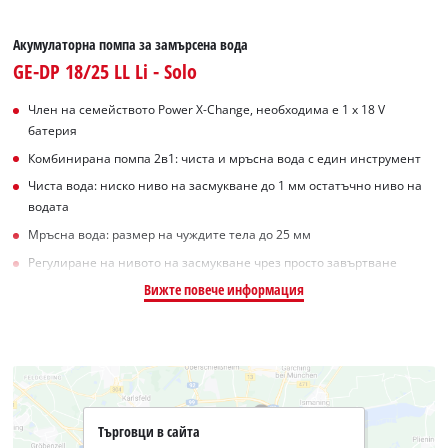
Акумулаторна помпа за замърсена вода
GE-DP 18/25 LL Li - Solo
Член на семейството Power X-Change, необходима е 1 x 18 V
батерия
Комбинирана помпа 2в1: чиста и мръсна вода с един инструмент
Чиста вода: ниско ниво на засмукване до 1 мм остатъчно ниво на
водата
Мръсна вода: размер на чуждите тела до 25 мм
Регулиране на нивото на засмукване чрез просто завъртване
Вижте повече информация
Търговци в сайта