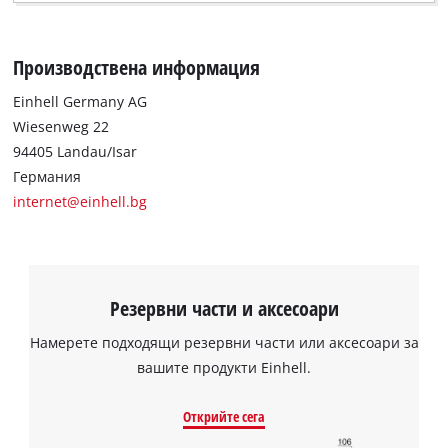
Производствена информация
Einhell Germany AG
Wiesenweg 22
94405 Landau/Isar
Германия
internet@einhell.bg
Нуждаем се от вашето съгласие, за да
заредим услугата Google Maps!
This content is not permitted to load due
Резервни части и аксесоари
to trackers that are not disclosed to the
visitor. The website owner needs to setup
Намерете подходящи резервни части или аксесоари за
the site with their CMP to add this content
вашите продукти Einhell.
to the list of technologies used.
Powered by
Usercentrics Consent
Открийте сега
Management Platform