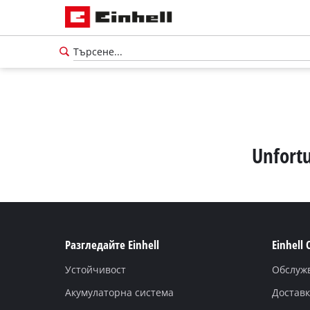
Unfortu
Разгледайте Einhell
Einhell
Устойчивост
Обслуж
български
BG
български
Акумулаторна система
Доставк