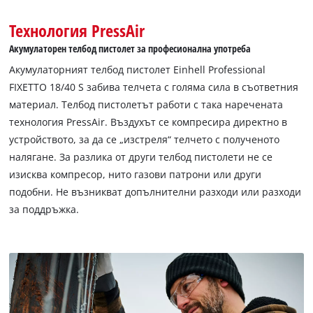
Технология PressAir
Акумулаторен телбод пистолет за професионална употреба
Акумулаторният телбод пистолет Einhell Professional
FIXETTO 18/40 S забива телчета с голяма сила в съответния
материал. Телбод пистолетът работи с така наречената
технология PressAir. Въздухът се компресира директно в
устройството, за да се „изстреля“ телчето с полученото
налягане. За разлика от други телбод пистолети не се
изисква компресор, нито газови патрони или други
подобни. Не възникват допълнителни разходи или разходи
за поддръжка.