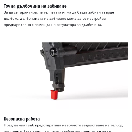
Точна дълбочина на забиване
За да се гарантира, че телчетата няма да бъдат забити твърде
дълбоко, дълбочината на забиване може да се настройва
предварително с помощта на регулатора за дълбочина.
Безопасна работа
Предпазният зъб предотвратява неволното задействане на телбод
пистолета. Така акумулаторният телбод пистолет може да се