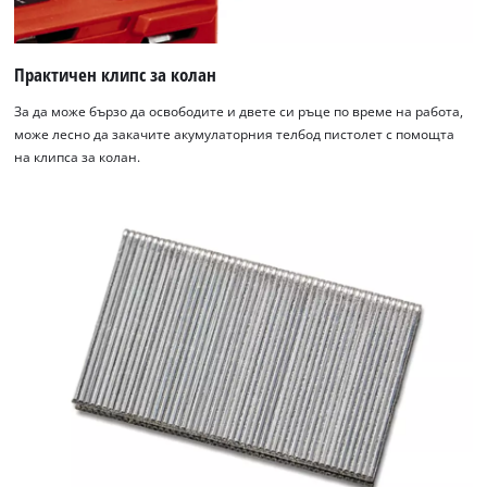
Практичен клипс за колан
За да може бързо да освободите и двете си ръце по време на работа,
може лесно да закачите акумулаторния телбод пистолет с помощта
на клипса за колан.