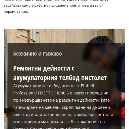
задейства само в работно положение, което предпазва от
наранявания.
Безжично и гъвкаво
Ремонтни дейности с
акумулаторния телбод пистолет
Акумулаторният телбод пистолет Einhell
Professional FIXETTO 18/40 S е важен помощник
при извършването на ремонтни дейности, като
тапициране на мебели, скрепяване на дървени
плоскости или закрепване на фолио, брезент или
изолационни материали – а благодарение на
Power X-Change той е дори безжичен!