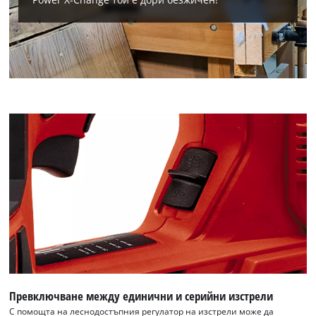
Нуждаем се от вашето съгласие, за да
заредим услугата Google Maps!
This content is not permitted to load due
to trackers that are not disclosed to the
visitor. The website owner needs to setup
the site with their CMP to add this content
to the list of technologies used.
Powered by
Usercentrics Consent
Management Platform
Превключване между единични и серийни изстрели
С помощта на леснодостъпния регулатор на изстрели може да