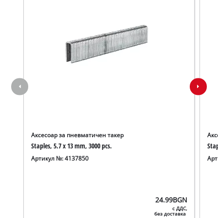
Аксесоар за пневматичен такер
Акс
Staples, 5.7 x 13 mm, 3000 pcs.
Stap
Артикул №: 4137850
Арт
24.99
BGN
с ДДС,
без доставка