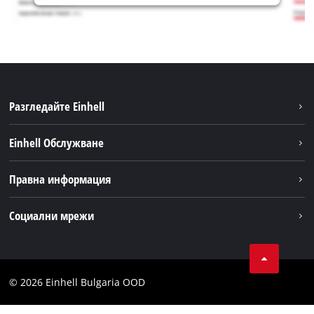
Разгледайте Einhell
Устойчивост
Einhell Обслужване
Акумулаторна система
Обслужване
Правна информация
За нас
Доставка
Einhell по света
Бележки
Социални мрежи
Намиране на дилъри
Поверителност на данните
Facebook
Общи условия
Instagram
Контакти
© 2026 Einhell Bulgaria OOD
YouТube канал на Einhell
Съображение