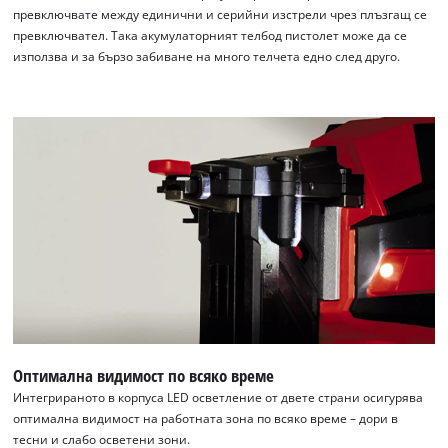
превключвате между единични и серийни изстрели чрез плъзгащ се
превключвател. Така акумулаторният телбод пистолет може да се
използва и за бързо забиване на много телчета едно след друго.
Оптимална видимост по всяко време
Интегрираното в корпуса LED осветление от двете страни осигурява
оптимална видимост на работната зона по всяко време – дори в
тесни и слабо осветени зони.