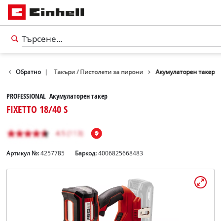
Инструменти
Обратно
|
Такъри / Пистолети за пирони
Акумулаторен такер
PROFESSIONAL Акумулаторен такер
FIXETTO 18/40 S
Артикул №:
4257785
Баркод:
4006825668483
български
BG
български