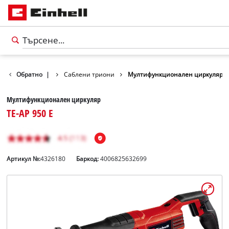
менти
Обратно
Триони
|
Саблени триони
Мултифункционален циркуляр
Мултифункционален циркуляр
TE-AP 950 E
Артикул №:
4326180
Баркод:
4006825632699
български
BG
български