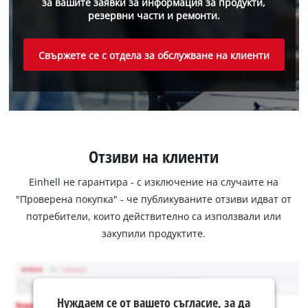
за вашите заявки за информация за продукти,
резервни части и ремонти.
Свържете се с отдела за обслужване на клиенти
Отзиви на клиенти
Einhell не гарантира - с изключение на случаите на
"Проверена покупка" - че публикуваните отзиви идват от
потребители, които действително са използвали или
закупили продуктите.
Нуждаем се от вашето съгласие, за да