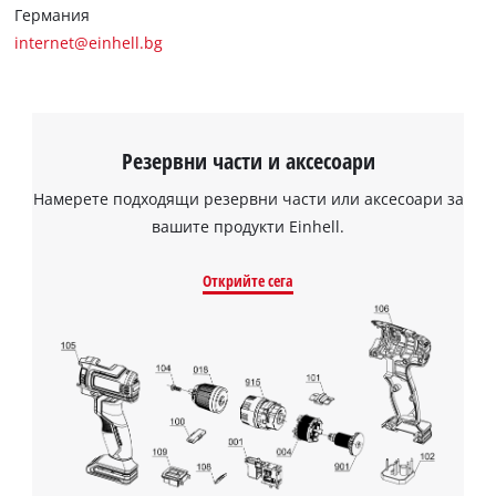
Германия
internet@einhell.bg
Резервни части и аксесоари
Намерете подходящи резервни части или аксесоари за
вашите продукти Einhell.
Открийте сега
Нуждаем се от вашето съгласие, за да
заредим услугата Google Maps!
This content is not permitted to load due
to trackers that are not disclosed to the
visitor. The website owner needs to setup
the site with their CMP to add this content
to the list of technologies used.