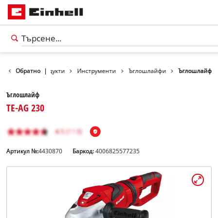
Обратно
Продукти
|
Инструменти
Ъглошлайфи
Ъглошлайф
Ъглошлайф
TE-AG 230
Артикул №:
4430870
Баркод:
4006825577235
български
BG
български