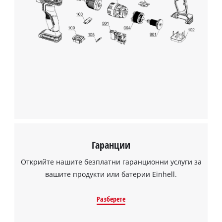
visitor. The website owner needs to setup
the site with their CMP to add this content
to the list of technologies used.
Powered by
Usercentrics Consent
Management Platform
Гаранции
Открийте нашите безплатни гаранционни услуги за
вашите продукти или батерии Einhell.
Разберете