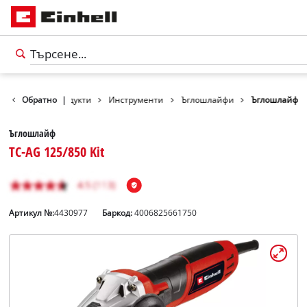
Обратно
Продукти
|
Инструменти
Ъглошлайфи
Ъглошлайф
Ъглошлайф
TC-AG 125/850 Kit
Артикул №:
4430977
Баркод:
4006825661750
български
BG
български