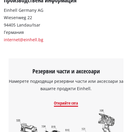
Производствена информация
Einhell Germany AG
Wiesenweg 22
94405 Landau/Isar
Германия
internet@einhell.bg
Резервни части и аксесоари
Намерете подходящи резервни части или аксесоари за
вашите продукти Einhell.
Открийте сега
Нуждаем се от вашето съгласие, за да
заредим услугата Google Maps!
This content is not permitted to load due
to trackers that are not disclosed to the