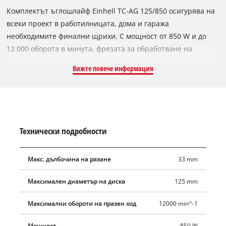
Комплектът ъглошлайф Einhell TC-AG 125/850 осигурява на
всеки проект в работилницата, дома и гаража
необходимите финални щрихи. С мощност от 850 W и до
12 000 оборота в минута, фрезата за обработване на
профилни повърхнини прилага мощността към диска
Вижте повече информация
(диаметър 125 mm). Предпазителят на диска осигурява по-
голяма безопасност на потребителя. Безопасната работа е
гарантирана от защитата срещу рестартиране.
Блокировката на шпиндела позволява удобна и лесна
смяна на инструмента. Металната редукторна глава
Технически подробности
осигурява условия за гъвкава работа. Допълнителната
дръжка може да се монтира в две позиции и позволява
Макс. дълбочина на рязане
33 mm
удобно използване във всяка ситуация. Комплектът
ъглошлайф включва три режещи диска и ламелен диск.
Максимален диаметър на диска
125 mm
Доставя се в практичната чанта Einhell 45/22.
Максимални обороти на празен ход
12000 min^-1
Мощност
850 W