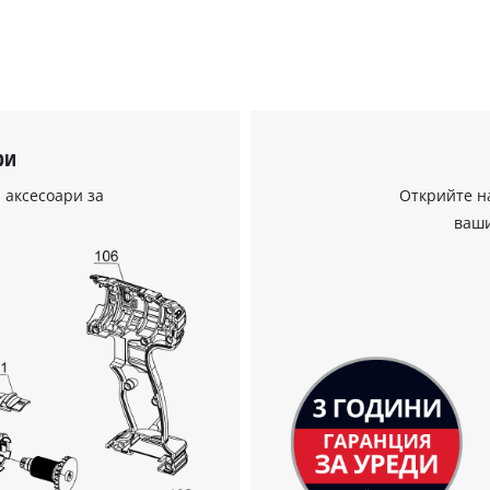
Нуждаем се от вашето съгласие, за да
ри
заредим услугата Google Maps!
 аксесоари за
Открийте н
This content is not permitted to load due
ваши
to trackers that are not disclosed to the
visitor. The website owner needs to setup
the site with their CMP to add this content
to the list of technologies used.
Powered by
Usercentrics Consent
Management Platform