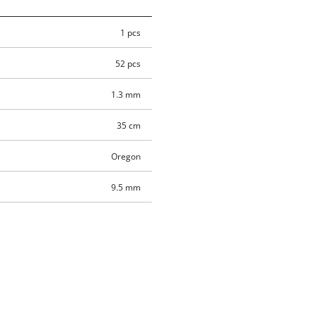
1 pcs
52 pcs
1.3 mm
35 cm
Oregon
9.5 mm