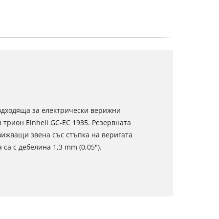
подходяща за електрически верижни
 трион Einhell GC-EC 1935. Резервната
движващи звена със стъпка на веригата
са с дебелина 1,3 mm (0,05").