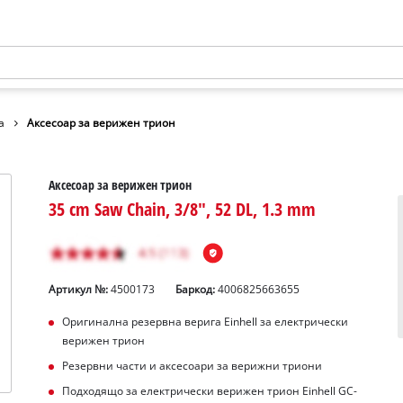
а
Аксесоар за верижен трион
Аксесоар за верижен трион
35 cm Saw Chain, 3/8", 52 DL, 1.3 mm
Артикул №:
4500173
Баркод:
4006825663655
Оригинална резервна верига Einhell за електрически
верижен трион
Резервни части и аксесоари за верижни триони
Подходящо за електрически верижен трион Einhell GC-