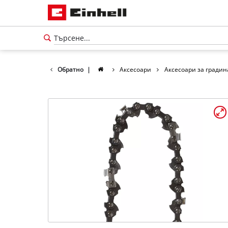
Обратно
|
Аксесоари
Аксесоари за градин
български
BG
български