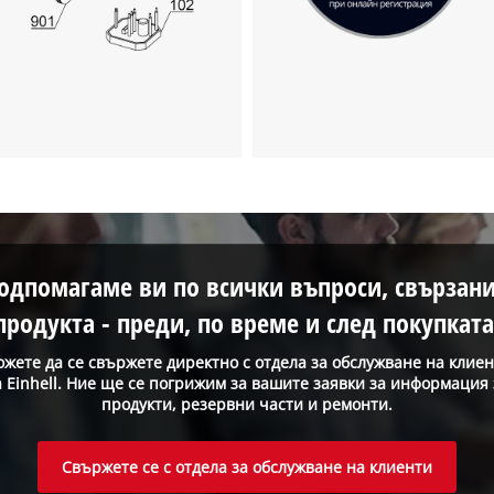
одпомагаме ви по всички въпроси, свързани
продукта - преди, по време и след покупката
жете да се свържете директно с отдела за обслужване на клие
а Einhell. Ние ще се погрижим за вашите заявки за информация 
продукти, резервни части и ремонти.
Свържете се с отдела за обслужване на клиенти