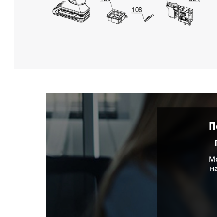
П
Мо
н