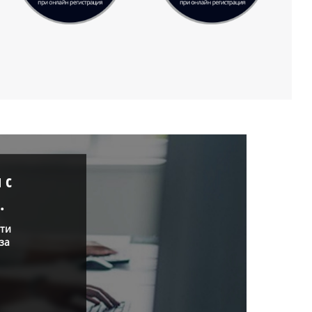
 с
.
нти
за