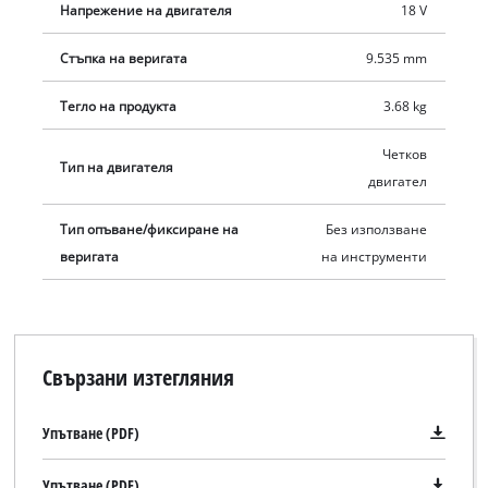
използва при всички уреди Power X-Change. Зарядното
Напрежение на двигателя
18 V
устройство за бързо зареждане е подходящо за всички
батерии Power X-Change.
Стъпка на веригата
9.535 mm
Тегло на продукта
3.68 kg
Четков
Тип на двигателя
двигател
Тип опъване/фиксиране на
Без използване
веригата
на инструменти
Свързани изтегляния
Упътване (PDF)
Упътване (PDF)