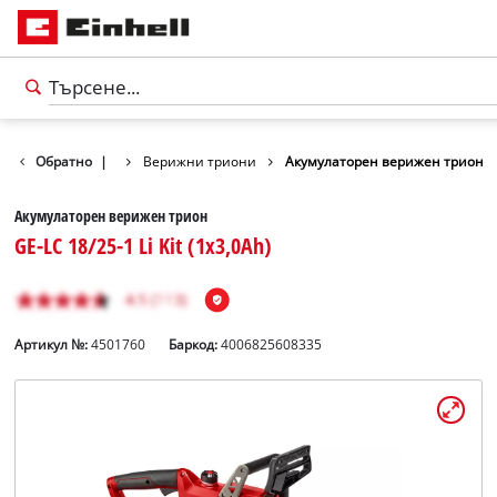
 ножици / триони
Обратно
|
Верижни триони
Акумулаторен верижен трион
Акумулаторен верижен трион
GE-LC 18/25-1 Li Kit (1x3,0Ah)
Артикул №:
4501760
Баркод:
4006825608335
български
BG
български