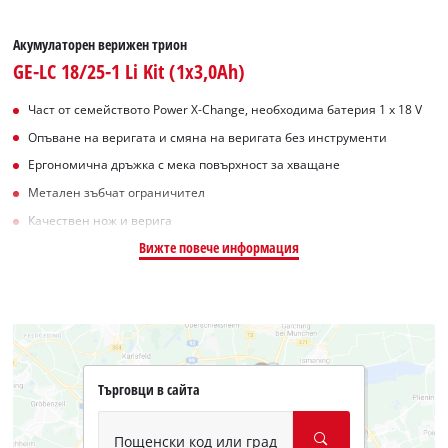
Акумулаторен верижен трион
GE-LC 18/25-1 Li Kit (1x3,0Ah)
Част от семейството Power X-Change, необходима батерия 1 x 18 V
Опъване на веригата и смяна на веригата без инструменти
Ергономична дръжка с мека повърхност за хващане
Метален зъбчат ограничител
Качествен нож и верига
Вижте повече информация
Търговци в сайта
Пощенски код или град