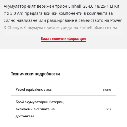
Акумулаторният верижен трион Einhell GE-LC 18/25-1 Li Kit
(1x 3,0 Ah) предлага всички компоненти в комплекта за
силно навлизане или разширяване в семейството на Power
X-Change. С акумулаторните уреди на Einhell обхватът на
действие за амбициозните ентусиасти и хоби градинари е
Вижте повече информация
почти неограничен: Спъване в преплетени кабели,
ограничения поради много къси кабели или непоносимото
търсене на удължаващ кабел остават в миналото чрез
серията X-Change. Една батерия, едно зарядно устройство
може дасе използва за всички уреди на серията.
Технически подробности
Комплектът включва акумулаторен верижен трион GE-LC
18/25-1 Li: надежден инструмент за кастрене и отсичане на
Petrol equivalenc class
none
малки и средни дървета, обработка на дърва за огрев и
скъсяване и рязане на дървен материал. Верижният трион
Брой акумулаторни батерии,
с дължина на рязане 23 см е оборудван с висококачествена
включени в обхвата на
1 pcs
верига с дебелина на задвижващото звено 1,1 мм, 40
доставката
задвижващи звена и стъпка на веригата 3/8". Оптимална
безопасност за потребителя осигурява защитата от откат с