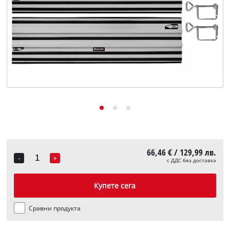
English
66,46 € / 129,99 лв.
-
+
с ДДС без доставка
Quantity
Купете сега
Сравни продукта