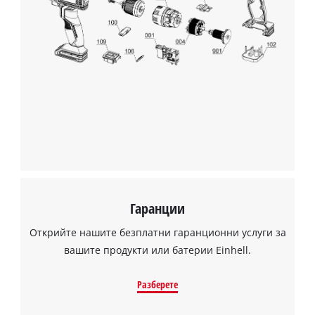
Нуждаем се от вашето съгласие, за да
заредим услугата Google Maps!
This content is not permitted to load due
to trackers that are not disclosed to the
visitor. The website owner needs to setup
the site with their CMP to add this content
to the list of technologies used.
Powered by
Usercentrics Consent
Гаранции
Management Platform
Открийте нашите безплатни гаранционни услуги за
вашите продукти или батерии Einhell.
Разберете