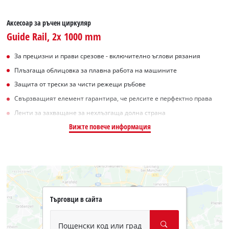
Аксесоар за ръчен циркуляр
Guide Rail, 2x 1000 mm
За прецизни и прави срезове - включително ъглови рязания
Плъзгаща облицовка за плавна работа на машините
Защита от трески за чисти режещи ръбове
Свързващият елемент гарантира, че релсите е перфектно права
Ленти за захващане за нехлъзгаща долна страна
Вижте повече информация
Търговци в сайта
Пощенски код или град