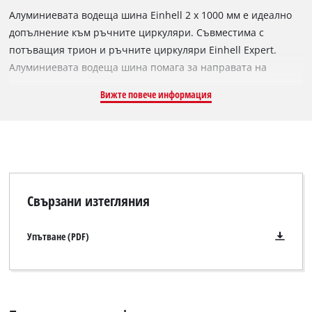
Алуминиевата водеща шина Einhell 2 x 1000 мм е идеално
допълнение към ръчните циркуляри. Съвместима с
потъващия трион и ръчните циркуляри Einhell Expert.
Алуминиевата водеща шина помага за направата на
прецизни и прави срезове и също предоставя висока
Вижте повече информация
степен на безопасност. Дори ъгловите срезове не са
проблем с водещата шина. Плъзгащото се покритие
гарантира, че използваните машини работят
безпроблемно. Защитата от нацепване също така
позволява чисти режещи ръбове. Съединителен елемент
гарантира, че двете части на релсата са перфектно прави.
Свързани изтегляния
Залепващите ленти правят долната страна нехлъзгаща.
Благодарение на алуминиевата водеща шина Einhell
Упътване (PDF)
2x1000 мм, разрезите са чисти и професионални докато се
спазват най-високи изисквания за безопасност на
потребителя.