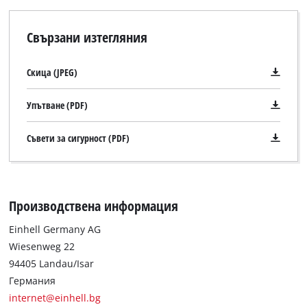
Свързани изтегляния
Скица (JPEG)
Упътване (PDF)
Съвети за сигурност (PDF)
Производствена информация
Einhell Germany AG
Wiesenweg 22
Нуждаем се от вашето съгласие, за да
94405 Landau/Isar
заредим услугата Google Maps!
Германия
This content is not permitted to load due
internet@einhell.bg
to trackers that are not disclosed to the