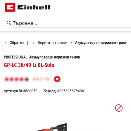
 ножици / триони
Обратно
|
Верижни триони
Акумулаторен верижен трион
PROFESSIONAL Акумулаторен верижен трион
GP-LC 36/40 Li BL-Solo
Артикул №:
4600050
Баркод:
4006825678406
български
BG
български