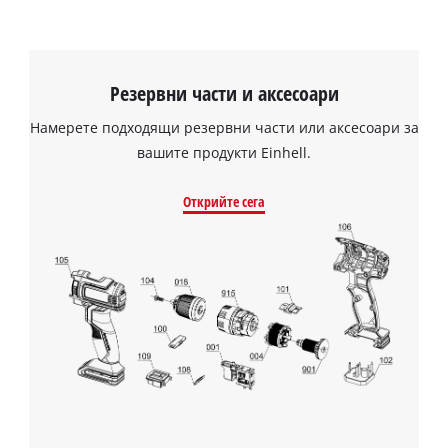
visitor. The website owner needs to setup
the site with their CMP to add this content
to the list of technologies used.
Резервни части и аксесоари
Powered by
Usercentrics Consent
Management Platform
Намерете подходящи резервни части или аксесоари за
вашите продукти Einhell.
Открийте сега