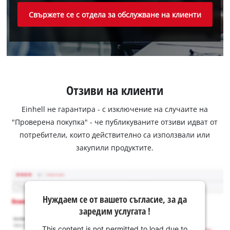
Свържете се с отдела за обслужване на клиенти
Отзиви на клиенти
Einhell не гарантира - с изключение на случаите на
"Проверена покупка" - че публикуваните отзиви идват от
потребители, които действително са използвали или
закупили продуктите.
Нуждаем се от вашето съгласие, за да
заредим услугата !
This content is not permitted to load due to