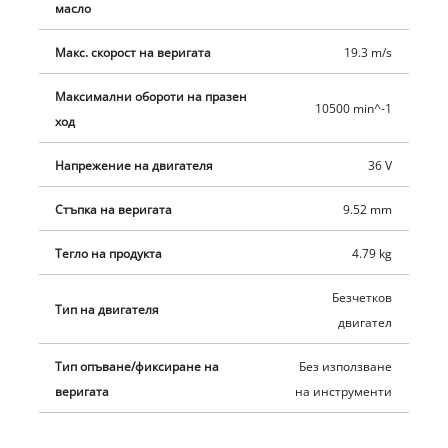
масло
Макс. скорост на веригата
19.3 m/s
Максимални обороти на празен
10500 min^-1
ход
Напрежение на двигателя
36 V
Стъпка на веригата
9.52 mm
Тегло на продукта
4.79 kg
Безчетков
Тип на двигателя
двигател
Тип опъване/фиксиране на
Без използване
веригата
на инструменти