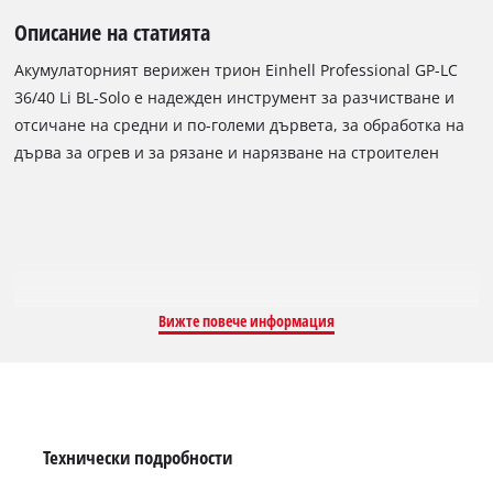
Описание на статията
Акумулаторният верижен трион Einhell Professional GP-LC
36/40 Li BL-Solo е надежден инструмент за разчистване и
отсичане на средни и по-големи дървета, за обработка на
дърва за огрев и за рязане и нарязване на строителен
дървен материал. Уредът се задвижва от безчетков
двигател Einhell. Този безчетков двигател предлага по-
голяма мощност и по-дълго време за работа в сравнение
със стандартните двигатели с въглеродни четки. След
онлайн регистрация безчетковият двигател получава 10-
годишна гаранция. Верижният трион с дължина на рязане
Вижте повече информация
38 cm е оборудван с висококачествена верига OREGON с
дебелина на задвижващото звено 1,3 mm, 56 задвижващи
звена и стъпка на веригата 3/8". Защитата от откат с
незабавна механична спирачка на веригата осигурява
оптимална безопасност за потребителя. Щифт за
Технически подробности
захващане на веригата я хваща веднага, ако се разхлаби.