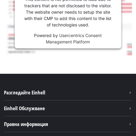
trackers that are not disclosed to the visitor.
The website owner needs to setup the site
with their CMP to add this content to the list
of technologies used.
Powered by
Usercentrics Consent
Management Platform
Разгледайте Einhell
Устойчивост
Einhell Обслужване
Акумулаторна система
Обслужване
Правна информация
За нас
Доставка
Einhell по света
Бележки