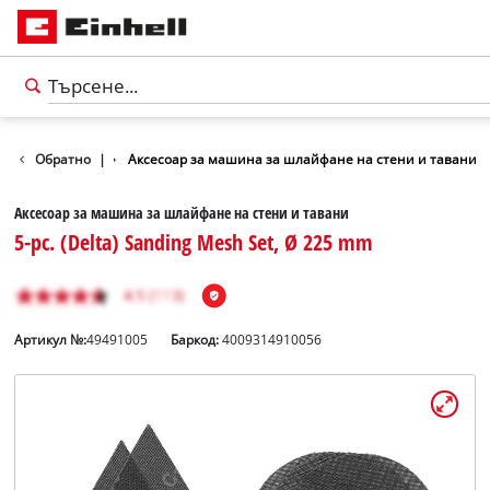
за инструменти
Обратно
|
Аксесоар за машина за шлайфане на стени и тавани
Аксесоар за машина за шлайфане на стени и тавани
5-pc. (Delta) Sanding Mesh Set, Ø 225 mm
Артикул №:
49491005
Баркод:
4009314910056
български
BG
български