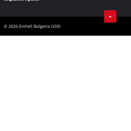
Поверителност на данните
Facebook
Общи условия
Instagram
Контакти
© 2026 Einhell Bulgaria OOD
YouТube канал на Einhell
Съображение
Декларация за достъпност