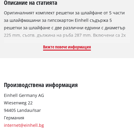
Описание на статията
Оригиналният комплект решетки за шлайфане от 5 части
за шлайфмашини за гипсокартон Einhell съдържа 5
решетки за шлайфане с две различни едрини с диаметър
225 mm, съотв. дължина на ръба 287 mm. Включени са 2x
кръгли решетки за шлайфане с едрина P80 и 1x с едрина
Вижте повече информация
P120, също кръгла. Освен това са включени 2х триъгълни
решетки за шлайфане с едрина P80. Колкото по-голям е
номерът на едрината, толкова по-фина е решетката за
шлайфане и съответно резултатът от шлайфането. Те може
лесно да се прикрепват към шлифовъчния диск с помощта
Производствена информация
на микро велкро закрепване. Комплектът е подходящ за
шлайфмашина за гипсокартон Einhell TE-DW 225 X,
Einhell Germany AG
например. Решетката за шлайфане е идеална за
Wiesenweg 22
изглаждане на шпакловка и неравности в конструкциите от
94405 Landau/Isar
гипсокартон, както по стени, така и по тавани или подови
Германия
покрития, както и за отстраняване на остатъци от тапети,
internet@einhell.bg
бои, покрития, остатъци от лепила и дърво. С триъгълната