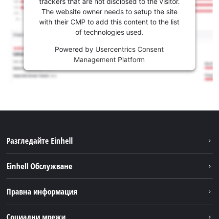
trackers that are not disclosed to the visitor.
The website owner needs to setup the site
with their CMP to add this content to the list
of technologies used.
Powered by
Usercentrics Consent
Management Platform
Разгледайте Einhell
Устойчивост
Einhell Обслужване
Акумулаторна система
Обслужване
Правна информация
За нас
Доставка
Einhell по света
Бележки
Социални мрежи
Намиране на дилъри