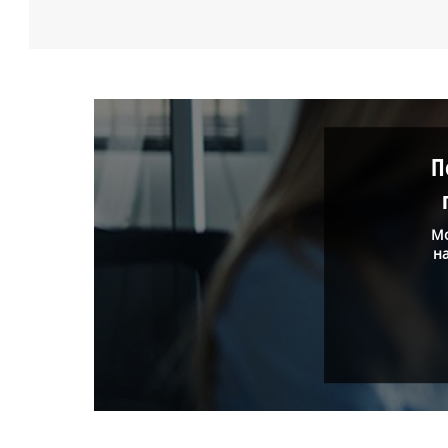
П
Мо
н