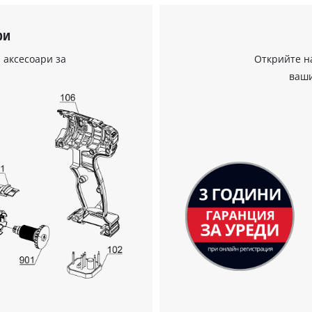
ри
 аксесоари за
Открийте н
Нуждаем се от вашето съгласие, за да
ваши
заредим услугата Google Maps!
This content is not permitted to load due
to trackers that are not disclosed to the
visitor. The website owner needs to setup
the site with their CMP to add this content
to the list of technologies used.
Powered by
Usercentrics Consent
Management Platform