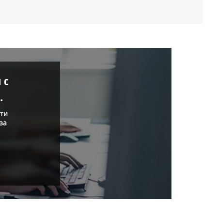
 с
.
нти
за