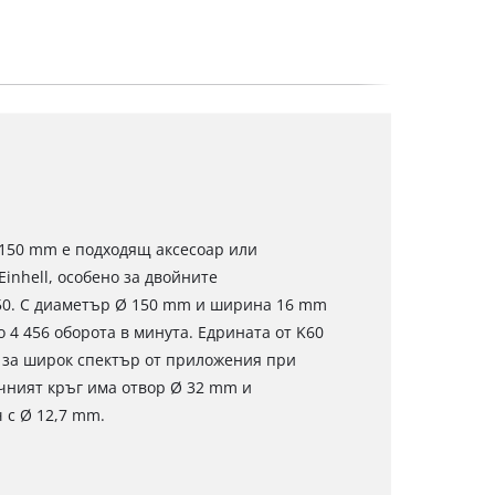
150 mm е подходящ аксесоар или
nhell, особено за двойните
50. С диаметър Ø 150 mm и ширина 16 mm
 4 456 оборота в минута. Едрината от K60
 за широк спектър от приложения при
чният кръг има отвор Ø 32 mm и
 с Ø 12,7 mm.