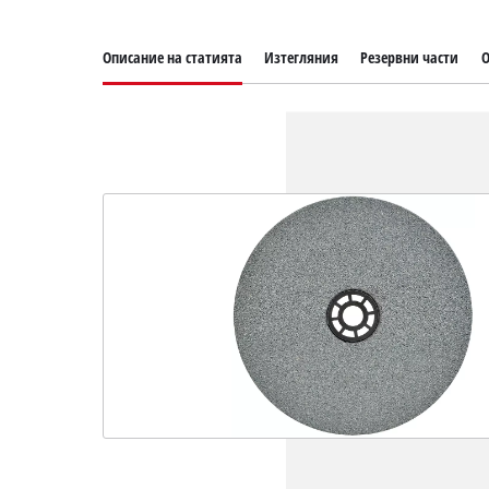
Описание на статията
Изтегляния
Резервни части
О