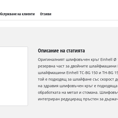
бслужване на клиенти
Отзиви
Описание на статията
Оригиналният шлифовъчен кръг Einhell Ø 
резервна част за двойните шлайфмашини Ei
шлайфмашини Einhell TC-BG 150 и TH-BG 1
той е подходящ за шлайфане със скорост до
на здравия шлифовъчен кръг е подходяща
обработката на метал и стомана. Шлифовъ
интегриран редуциращ пръстен за държач