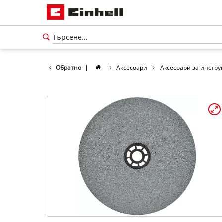
Обратно
|
Аксесоари
Аксесоари за инстр
български
BG
български