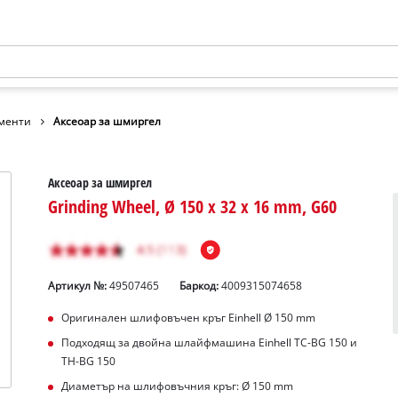
ументи
Аксеоар за шмиргел
Аксеоар за шмиргел
Grinding Wheel, Ø 150 x 32 x 16 mm, G60
Артикул №:
49507465
Баркод:
4009315074658
Оригинален шлифовъчен кръг Einhell Ø 150 mm
Подходящ за двойна шлайфмашина Einhell TC-BG 150 и
TH-BG 150
Диаметър на шлифовъчния кръг: Ø 150 mm