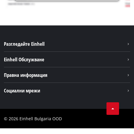
Разгледайте Einhell
Устойчивост
Einhell Обслужване
Акумулаторна система
Обслужване
Правна информация
За нас
Доставка
Einhell по света
Бележки
Социални мрежи
Намиране на дилъри
Поверителност на данните
Facebook
Общи условия
Instagram
Контакти
© 2026 Einhell Bulgaria OOD
YouТube канал на Einhell
Съображение