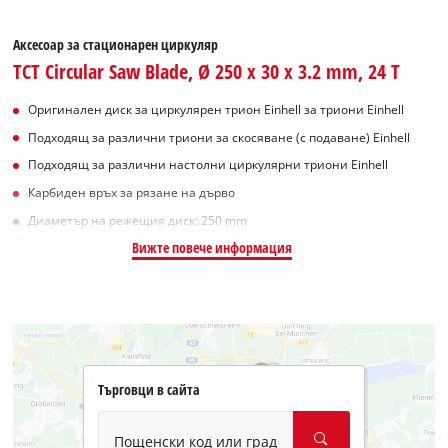
Аксесоар за стационарен циркуляр
TCT Circular Saw Blade, Ø 250 x 30 x 3.2 mm, 24 T
Оригинален диск за циркулярен трион Einhell за триони Einhell
Подходящ за различни триони за скосяване (с подаване) Einhell
Подходящ за различни настолни циркулярни триони Einhell
Карбиден връх за рязане на дърво
Диаметър на режещия диск: 250 mm
Вижте повече информация
Търговци в сайта
Пощенски код или град