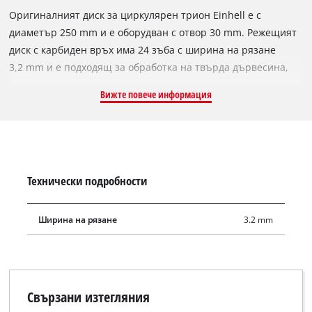
Оригиналният диск за циркулярен трион Einhell е с
диаметър 250 mm и е оборудван с отвор 30 mm. Режещият
диск с карбиден връх има 24 зъба с ширина на рязане
3,2 mm и е подходящ за обработка на твърда дървесина,
мека дървесина, шперплат и подобни на дърво материали.
Вижте повече информация
Благодарение на правите си зъби дискът за циркулярен
трион преминава бързо през материала и осигурява
равномерно ефективно рязане. Карбидният диск за
циркулярен трион може да се използва с трионите за
скосяване с подаване Einhell TE-SM 2534 Dual и TC-SM
Технически подробности
2534/1 Dual, митра триона Einhell TC-MS 2513 L и
настолните циркулярни триони Einhell TE-CC 250 UF, TC-TS
Ширина на рязане
3.2 mm
2025/2 U и TC-TS 2025/3 eco.
Свързани изтегляния