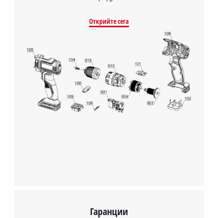
Открийте сега
Нуждаем се от вашето съгласие, за да
заредим услугата Google Maps!
This content is not permitted to load due
to trackers that are not disclosed to the
visitor. The website owner needs to setup
the site with their CMP to add this content
to the list of technologies used.
Powered by
Usercentrics Consent
Management Platform
Гаранции