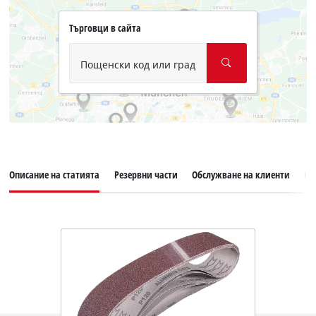
Търговци в сайта
Пощенски код или град
Описание на статията
Резервни части
Обслужване на клиенти
От