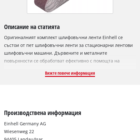
Описание на статията
Оригиналният комплект шлифовъчни ленти Einhell се
състои от пет шлифовъчни ленти за стационарни лентови
шлифовъчни машини. Дървените и металните
повърхности се обработват ефективно с помощта на
висококачествените шлифовъчни ленти. Комплектът
Вижте повече информация
шлифовъчни ленти е особено подходящ за работа със
стационарните лентови шлифовъчни машини Einhell TC-US
350, TH-US 240 и BT-US 240. Шлифовъчните ленти са
широки по 50 mm и дълги по 686 mm. За многостранна
употреба са включени шлифовъчни ленти с груба, средна и
Производствена информация
фина едрина (по 2x P60 и P80 и 1x P120).
Einhell Germany AG
Wiesenweg 22
94405 Landau/Isar