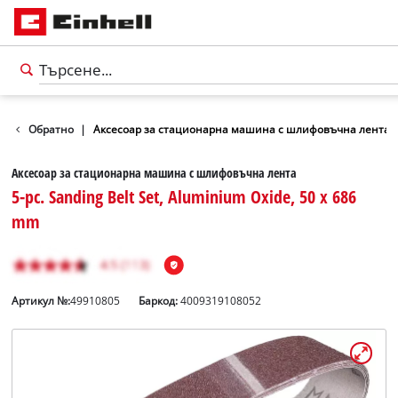
 инструменти
Обратно
|
Аксесоар за стационарна машина с шлифовъчна лента
Аксесоар за стационарна машина с шлифовъчна лента
5-pc. Sanding Belt Set, Aluminium Oxide, 50 x 686
mm
Артикул №:
49910805
Баркод:
4009319108052
български
BG
български