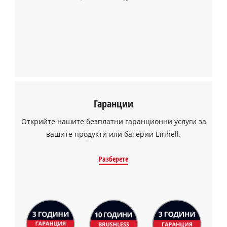
Нуждаем се от вашето съгласие, за да
заредим услугата Google Maps!
This content is not permitted to load due
to trackers that are not disclosed to the
visitor. The website owner needs to setup
the site with their CMP to add this content
to the list of technologies used.
Гаранции
Powered by
Usercentrics Consent
Management Platform
Открийте нашите безплатни гаранционни услуги за
вашите продукти или батерии Einhell.
Разберете