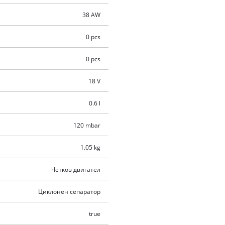
38 AW
0 pcs
0 pcs
18 V
0.6 l
120 mbar
1.05 kg
Четков двигател
Циклонен сепаратор
true