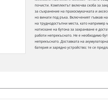
почисти. Комплектът включва скоба за зак
за съхранение на прахосмукачката и аксесо
но винаги под ръка. Включеният гъвкав на
на труднодостъпни места, като например м
натискане на бутона за захранване е доста
работи непрекъснато. Не е необходимо бут
непрекъснато. Доставката на акумулаторн
батерия и зарядно устройство; те се предл
Нуждаем се от вашето съгласие, за да
заредим услугата Google Maps!
This content is not permitted to load due
to trackers that are not disclosed to the