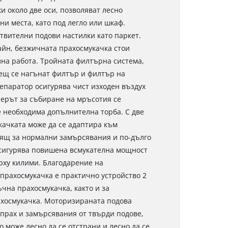
и около две оси, позволяват лесно
и места, като под легло или шкаф.
ствителни подови настилки като паркет.
айн, безжичната прахосмукачка стои
лна работа. Тройната филтърна система,
ещ се нагънат филтър и филтър на
епаратор осигурява чист изходен въздух
ерът за събиране на мръсотия се
 е необходима допълнителна торба. С две
качката може да се адаптира към
ящ за нормални замърсявания и по-дълго
осигурява повишена всмукателна мощност
ху килими. Благодарение на
прахосмукачка е практично устройство 2
ъчна прахосмукачка, както и за
ахосмукачка. Моторизираната подова
прах и замърсявания от твърди подове,
 може лесно да се отстрани и лесно да се