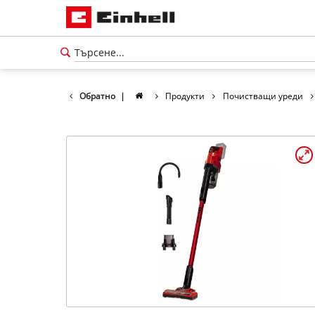
Обратно
|
Продукти
Почистващи уреди
български
BG
български