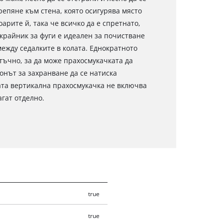
репяне към стена, която осигурява място
арите й, така че всичко да е спретнато,
крайник за фуги е идеален за почистване
ежду седалките в колата. Еднократното
тъчно, за да може прахосмукачката да
онът за захранване да се натиска
ата вертикална прахосмукачка не включва
агат отделно.
true
true