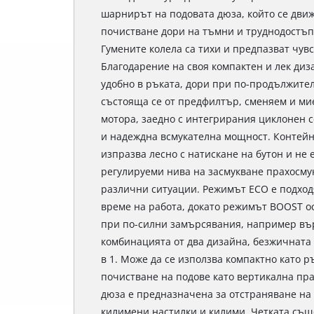
шарнирът на подовата дюза, който се движ
почистване дори на тъмни и труднодостъпн
Гумените колела са тихи и предпазват чув
Благодарение на своя компактен и лек диз
удобно в ръката, дори при по-продължите
състояща се от предфилтър, сменяем и ми
мотора, заедно с интегрирания циклонен с
и надеждна всмукателна мощност. Контейн
изпразва лесно с натискане на бутон и не
регулируеми нива на засмукване прахосму
различни ситуации. Режимът ECO е подход
време на работа, докато режимът BOOST 
при по-силни замърсявания, например вър
комбинацията от два дизайна, безжичната 
в 1. Може да се използва компактно като р
почистване на подове като вертикална пр
дюза е предназначена за отстраняване на 
килимени настилки и килими. Четката също