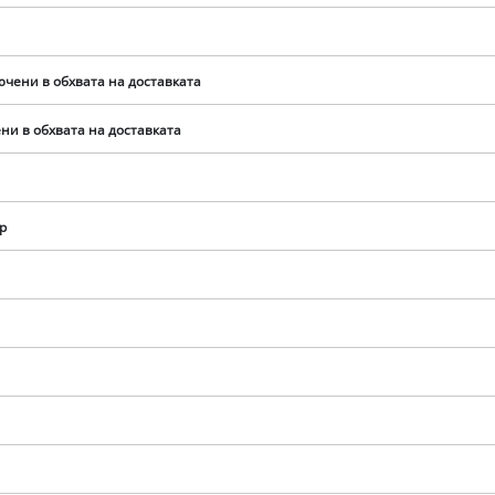
visitor. The website owner needs to setup
the site with their CMP to add this content
to the list of technologies used.
ючени в обхвата на доставката
Powered by
Usercentrics Consent
Management Platform
ни в обхвата на доставката
р