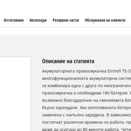
Изтегляния
Аксесоари
Резервни части
Обслужване на клиенти
Описание на статията
Акумулаторната прахосмукачка Einhell TE-SV 
многофункционалната акумулаторна система
се комбинира една с друга по неограничен
прахосмукачка е необходима 18V батерия. 
възможно благодарение на сменяемата бат
бързо зареждане. Ако използваната батери
заменена с напълно заредена. В зависимос
постигнат различни времена на работа; пр
може да осигури до 80 минути работа. Чет