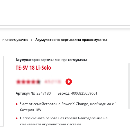
прахосмукачка
Акумулаторна вертикална прахосмукачка
Акумулаторна вертикална прахосмукачка
TE-SV 18 Li-Solo
Артикул №:
2347180
Баркод:
4006825659061
Част от семейството на Power X-Change, необходима е 1
батерия 18V
Непрекъсната работа без кабели благодарение на
сменяемата акумулаторна система